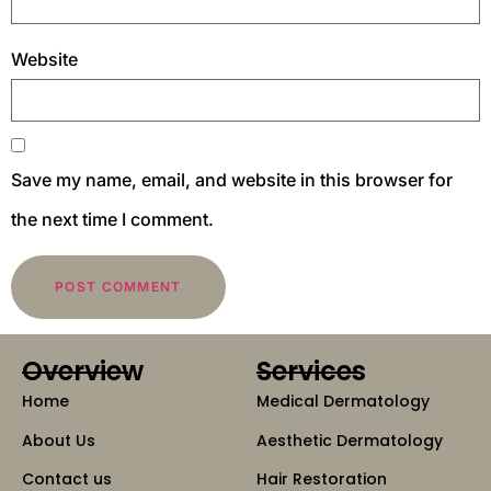
Website
Save my name, email, and website in this browser for
the next time I comment.
Overview
Services
Home
Medical Dermatology
About Us
Aesthetic Dermatology
Contact us
Hair Restoration