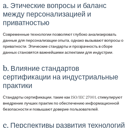
a. Этические вопросы и баланс
между персонализацией и
приватностью
Современные технологии позволяют глубоко анализировать
данные для персонализации опыта, однако вызывают вопросы о
приватности. Этические стандарты и прозрачность в сборе
данных становятся важнейшими аспектами для индустрии.
b. Влияние стандартов
сертификации на индустриальные
практики
Стандарты сертификации, такие как ISO/IEC 27001, стимулируют
внедрение лучших практик по обеспечению информационной
безопасности и повышают доверие пользователей.
c. Перспективы развития технологий