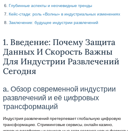
Глубинные аспекты и неочевидные тренды
Кейс-стади: роль «Волны» в индустриальных изменениях
Заключение: будущее индустрии развлечений
1. Введение: Почему Защита
Данных И Скорость Важны
Для Индустрии Развлечений
Сегодня
a. Обзор современной индустрии
развлечений и её цифровых
трансформаций
Индустрия развлечений претерпевает глобальную цифровую
трансформацию. Стриминговые сервисы, онлайн-казино,
игровые платформы и социальные сети создают новые форматы