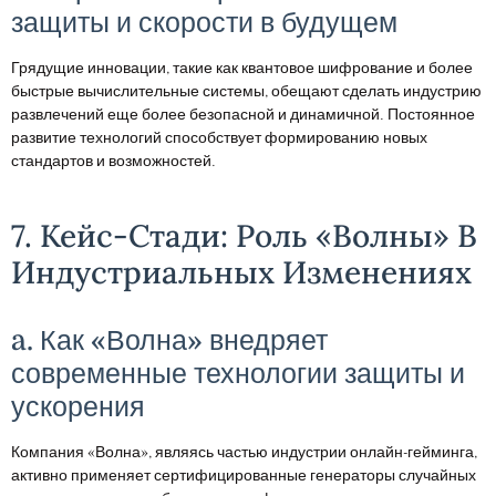
защиты и скорости в будущем
Грядущие инновации, такие как квантовое шифрование и более
быстрые вычислительные системы, обещают сделать индустрию
развлечений еще более безопасной и динамичной. Постоянное
развитие технологий способствует формированию новых
стандартов и возможностей.
7. Кейс-Стади: Роль «Волны» В
Индустриальных Изменениях
a. Как «Волна» внедряет
современные технологии защиты и
ускорения
Компания «Волна», являясь частью индустрии онлайн-гейминга,
активно применяет сертифицированные генераторы случайных