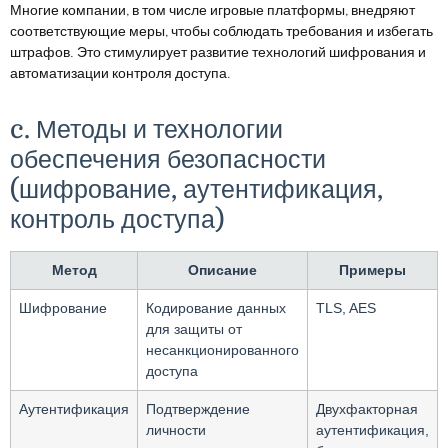
Многие компании, в том числе игровые платформы, внедряют
соответствующие меры, чтобы соблюдать требования и избегать
штрафов. Это стимулирует развитие технологий шифрования и
автоматизации контроля доступа.
c. Методы и технологии
обеспечения безопасности
(шифрование, аутентификация,
контроль доступа)
Метод
Описание
Примеры
Шифрование
Кодирование данных
TLS, AES
для защиты от
несанкционированного
доступа
Аутентификация
Подтверждение
Двухфакторная
личности
аутентификация,