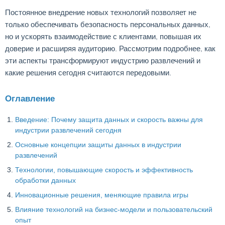
Постоянное внедрение новых технологий позволяет не
только обеспечивать безопасность персональных данных,
но и ускорять взаимодействие с клиентами, повышая их
доверие и расширяя аудиторию. Рассмотрим подробнее, как
эти аспекты трансформируют индустрию развлечений и
какие решения сегодня считаются передовыми.
Оглавление
Введение: Почему защита данных и скорость важны для
индустрии развлечений сегодня
Основные концепции защиты данных в индустрии
развлечений
Технологии, повышающие скорость и эффективность
обработки данных
Инновационные решения, меняющие правила игры
Влияние технологий на бизнес-модели и пользовательский
опыт