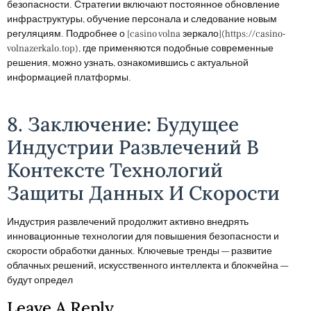
безопасности. Стратегии включают постоянное обновление
инфраструктуры, обучение персонала и следование новым
регуляциям. Подробнее о [casino volna зеркало](https://casino-
volnazerkalo.top), где применяются подобные современные
решения, можно узнать, ознакомившись с актуальной
информацией платформы.
8. Заключение: Будущее
Индустрии Развлечений В
Контексте Технологий
Защиты Данных И Скорости
Индустрия развлечений продолжит активно внедрять
инновационные технологии для повышения безопасности и
скорости обработки данных.
Ключевые тренды — развитие
облачных решений, искусственного интеллекта и блокчейна —
будут определ
Leave A Reply