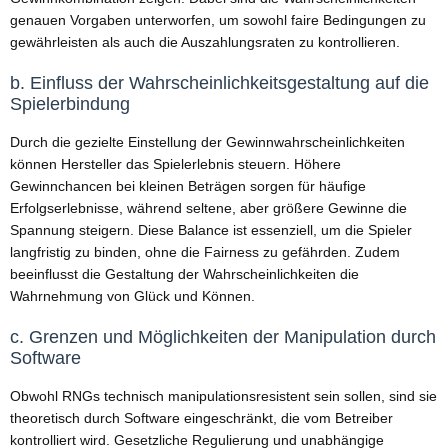
genauen Vorgaben unterworfen, um sowohl faire Bedingungen zu
gewährleisten als auch die Auszahlungsraten zu kontrollieren.
b. Einfluss der Wahrscheinlichkeitsgestaltung auf die
Spielerbindung
Durch die gezielte Einstellung der Gewinnwahrscheinlichkeiten
können Hersteller das Spielerlebnis steuern. Höhere
Gewinnchancen bei kleinen Beträgen sorgen für häufige
Erfolgserlebnisse, während seltene, aber größere Gewinne die
Spannung steigern. Diese Balance ist essenziell, um die Spieler
langfristig zu binden, ohne die Fairness zu gefährden. Zudem
beeinflusst die Gestaltung der Wahrscheinlichkeiten die
Wahrnehmung von Glück und Können.
c. Grenzen und Möglichkeiten der Manipulation durch
Software
Obwohl RNGs technisch manipulationsresistent sein sollen, sind sie
theoretisch durch Software eingeschränkt, die vom Betreiber
kontrolliert wird. Gesetzliche Regulierung und unabhängige