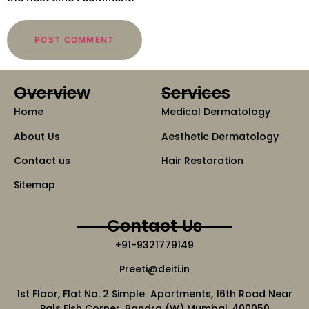
Overview
Services
Home
Medical Dermatology
About Us
Aesthetic Dermatology
Contact us
Hair Restoration
Sitemap
Contact Us
+91-9321779149
Preeti@deiti.in
1st Floor, Flat No. 2 Simple Apartments, 16th Road Near
Pals Fish Corner, Bandra (W) Mumbai, 400050