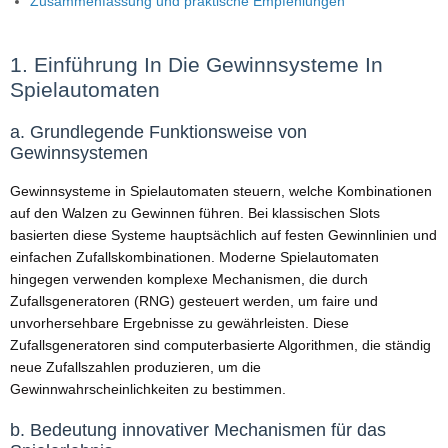
Zusammenfassung und praktische Empfehlungen
1. Einführung In Die Gewinnsysteme In
Spielautomaten
a. Grundlegende Funktionsweise von
Gewinnsystemen
Gewinnsysteme in Spielautomaten steuern, welche Kombinationen
auf den Walzen zu Gewinnen führen. Bei klassischen Slots
basierten diese Systeme hauptsächlich auf festen Gewinnlinien und
einfachen Zufallskombinationen. Moderne Spielautomaten
hingegen verwenden komplexe Mechanismen, die durch
Zufallsgeneratoren (RNG) gesteuert werden, um faire und
unvorhersehbare Ergebnisse zu gewährleisten. Diese
Zufallsgeneratoren sind computerbasierte Algorithmen, die ständig
neue Zufallszahlen produzieren, um die
Gewinnwahrscheinlichkeiten zu bestimmen.
b. Bedeutung innovativer Mechanismen für das