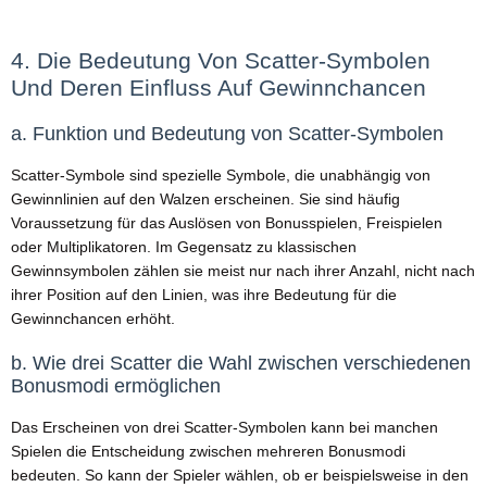
4. Die Bedeutung Von Scatter-Symbolen
Und Deren Einfluss Auf Gewinnchancen
a. Funktion und Bedeutung von Scatter-Symbolen
Scatter-Symbole sind spezielle Symbole, die unabhängig von
Gewinnlinien auf den Walzen erscheinen. Sie sind häufig
Voraussetzung für das Auslösen von Bonusspielen, Freispielen
oder Multiplikatoren. Im Gegensatz zu klassischen
Gewinnsymbolen zählen sie meist nur nach ihrer Anzahl, nicht nach
ihrer Position auf den Linien, was ihre Bedeutung für die
Gewinnchancen erhöht.
b. Wie drei Scatter die Wahl zwischen verschiedenen
Bonusmodi ermöglichen
Das Erscheinen von drei Scatter-Symbolen kann bei manchen
Spielen die Entscheidung zwischen mehreren Bonusmodi
bedeuten. So kann der Spieler wählen, ob er beispielsweise in den