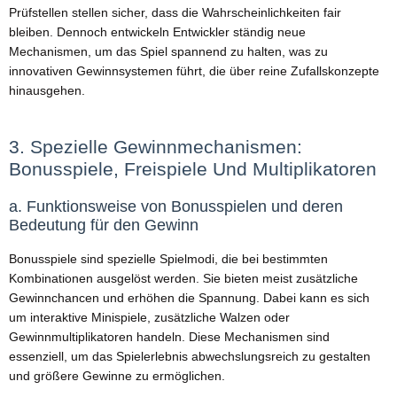
Prüfstellen stellen sicher, dass die Wahrscheinlichkeiten fair
bleiben. Dennoch entwickeln Entwickler ständig neue
Mechanismen, um das Spiel spannend zu halten, was zu
innovativen Gewinnsystemen führt, die über reine Zufallskonzepte
hinausgehen.
3. Spezielle Gewinnmechanismen:
Bonusspiele, Freispiele Und Multiplikatoren
a. Funktionsweise von Bonusspielen und deren
Bedeutung für den Gewinn
Bonusspiele sind spezielle Spielmodi, die bei bestimmten
Kombinationen ausgelöst werden. Sie bieten meist zusätzliche
Gewinnchancen und erhöhen die Spannung. Dabei kann es sich
um interaktive Minispiele, zusätzliche Walzen oder
Gewinnmultiplikatoren handeln. Diese Mechanismen sind
essenziell, um das Spielerlebnis abwechslungsreich zu gestalten
und größere Gewinne zu ermöglichen.