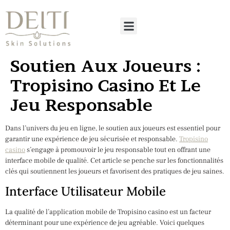
Soutien Aux Joueurs :
Tropisino Casino Et Le
Jeu Responsable
Dans l’univers du jeu en ligne, le soutien aux joueurs est essentiel pour
garantir une expérience de jeu sécurisée et responsable.
Tropisino
casino
s’engage à promouvoir le jeu responsable tout en offrant une
interface mobile de qualité. Cet article se penche sur les fonctionnalités
clés qui soutiennent les joueurs et favorisent des pratiques de jeu saines.
Interface Utilisateur Mobile
La qualité de l’application mobile de Tropisino casino est un facteur
déterminant pour une expérience de jeu agréable. Voici quelques