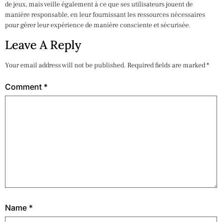
de jeux, mais veille également à ce que ses utilisateurs jouent de
manière responsable, en leur fournissant les ressources nécessaires
pour gérer leur expérience de manière consciente et sécurisée.
Leave A Reply
Your email address will not be published.
Required fields are marked
*
Comment
*
Name
*