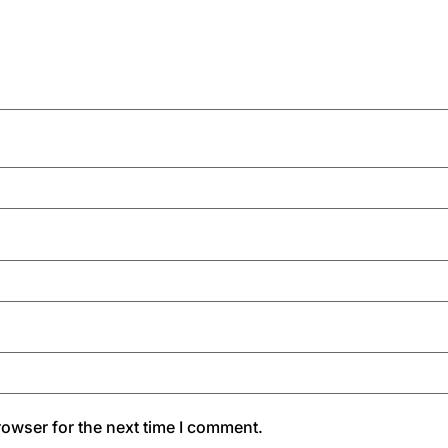
rowser for the next time I comment.