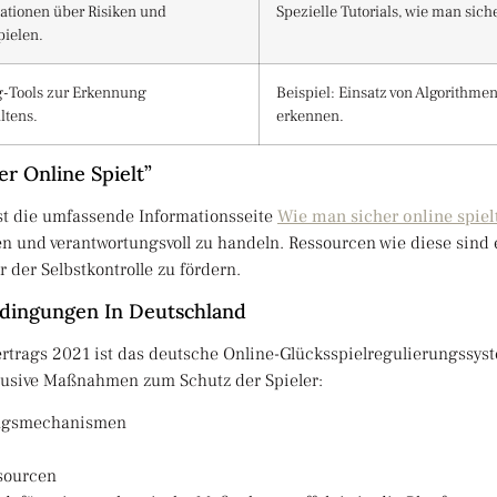
ationen über Risiken und
Spezielle Tutorials, wie man siche
pielen.
g-Tools zur Erkennung
Beispiel: Einsatz von Algorithme
ltens.
erkennen.
r Online Spielt”
ist die umfassende Informationsseite
Wie man sicher online spiel
n und verantwortungsvoll zu handeln. Ressourcen wie diese sind 
 der Selbstkontrolle zu fördern.
edingungen In Deutschland
ertrags 2021 ist das deutsche Online-Glücksspielregulierungssys
nklusive Maßnahmen zum Schutz der Spieler:
ungsmechanismen
sourcen