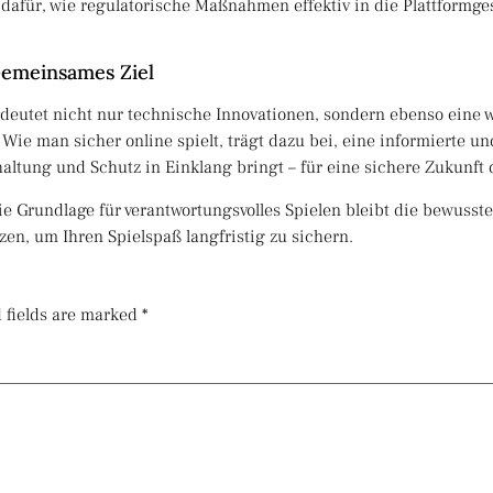
dafür, wie regulatorische Maßnahmen effektiv in die Plattformge
 Gemeinsames Ziel
bedeutet nicht nur technische Innovationen, sondern ebenso eine 
Wie man sicher online spielt, trägt dazu bei, eine informierte u
ltung und Schutz in Einklang bringt – für eine sichere Zukunft 
 Grundlage für verantwortungsvolles Spielen bleibt die bewusste 
en, um Ihren Spielspaß langfristig zu sichern.
 fields are marked
*