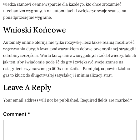
wiedza stanowi cenne wsparcie dla każdego, kto chce zrozumieć
mechanizm wygranych na automatach i zwiększyć swoje szanse na
ponadprzeciętne wygrane.
Wnioski Końcowe
Automaty online oferują nie tylko rozrywkę, lecz także realną możliwość
wygrywania dużych kwot, pod warunkiem dobrze przemyślanej strategii i
odrobiny szczęścia. Warto korzystać z wiarygodnych źródeł wiedzy, takich
jak ten, aby świadomie podejść do gry i zwiększyć swoje szanse na
osiągnięcie wymarzonego 500x mnożnika. Pamiętaj, odpowiedzialna
gra to klucz do długotrwałej satysfakcji i minimalizacji strat.
Leave A Reply
Your email address will not be published.
Required fields are marked
*
Comment
*