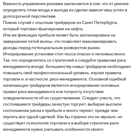
Важность управления рисками заключается в том, что от умения
определять точки входа и выхода из сделки зависит ваш успех в
долгосрочной перспективе.
Помню случай с опытным трейдером из Санкт-Петербурга,
который торговал фьючерсами на нефть.
Или же фиксация прибыли может быть запланирована на
завершении пятой волны, что позволяет максимизировать
доходы перед потенциальным разворотом рынка.
Игнорирование установки стоп лосса опасно и легкомысленно.
Так, что определитесь со стратегией и следуйте правилам риск
менеджмента всегда. Большинству новых трейдеров необходимо
повышать свой профессиональный уровень, изучая правила
торговли и, в частности, риск-менеджмента. Основной ошибкой
начинающих трейдеров является игнорирование основных
правил риск-менеджмента или попросту отсутствие
осведомленности об их существовании. Следует учесть, что
состоявшиеся трейдеры зачастую торгуют, выбирая высокое
соотношение риска к прибыли и много теряют, прежде чем
окупить все одной сделкой. Как бы странно это не звучало, но
существует психология торговли и в выборе стратегии риск-
менеджмента нужно учитывать особенности своего