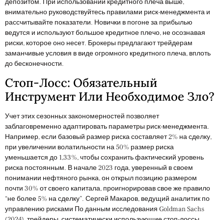
депозитом. При использовании кредитного плеча выше,
внимательно руководствуйтесь правилами риск-менеджмента и
рассчитывайте показатели. Новички в погоне за прибылью
ведутся и используют большое кредитное плечо, не осознавая
риски, которое оно несет. Брокеры предлагают трейдерам
заманчивые условия в виде огромного кредитного плеча, вплоть
до бесконечности.
Стоп-Лосс: Обязательный
Инструмент Или Необходимое Зло?
Учет этих сезонных закономерностей позволяет
заблаговременно адаптировать параметры риск-менеджмента.
Например, если базовый размер риска составляет 2% на сделку,
при увеличении волатильности на 50% размер риска
уменьшается до 1,33%, чтобы сохранить фактический уровень
риска постоянным. В начале 2023 года, уверенный в своем
понимании нефтяного рынка, он открыл позицию размером
почти 30% от своего капитала, проигнорировав свое же правило
“не более 5% на сделку”. Сергей Макаров, ведущий аналитик по
управлению рисками По данным исследования Goldman Sachs
(2024), трейдеры, систематически использующие стоп-лоссы,