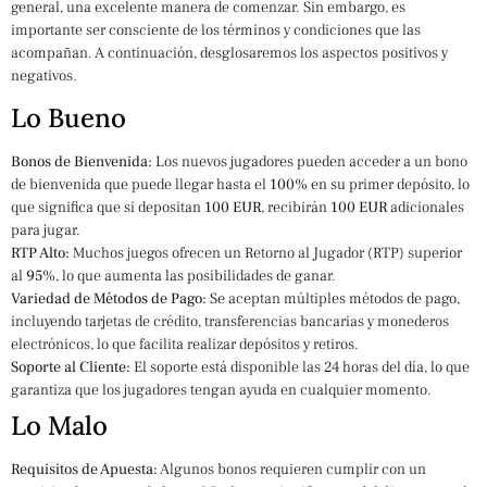
general, una excelente manera de comenzar. Sin embargo, es
importante ser consciente de los términos y condiciones que las
acompañan. A continuación, desglosaremos los aspectos positivos y
negativos.
Lo Bueno
Bonos de Bienvenida:
Los nuevos jugadores pueden acceder a un bono
de bienvenida que puede llegar hasta el
100%
en su primer depósito, lo
que significa que si depositan
100 EUR
, recibirán
100 EUR
adicionales
para jugar.
RTP Alto:
Muchos juegos ofrecen un Retorno al Jugador (RTP) superior
al
95%
, lo que aumenta las posibilidades de ganar.
Variedad de Métodos de Pago:
Se aceptan múltiples métodos de pago,
incluyendo tarjetas de crédito, transferencias bancarias y monederos
electrónicos, lo que facilita realizar depósitos y retiros.
Soporte al Cliente:
El soporte está disponible las 24 horas del día, lo que
garantiza que los jugadores tengan ayuda en cualquier momento.
Lo Malo
Requisitos de Apuesta:
Algunos bonos requieren cumplir con un