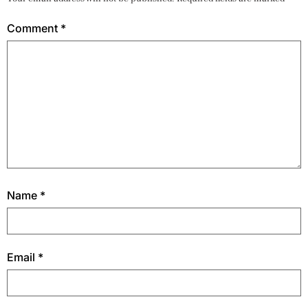
Comment
*
Name
*
Email
*