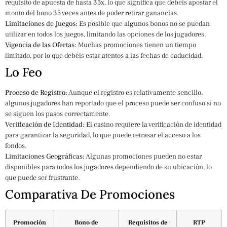
requisito de apuesta de hasta
35x
, lo que significa que debéis apostar el
monto del bono 35 veces antes de poder retirar ganancias.
Limitaciones de Juegos:
Es posible que algunos bonos no se puedan
utilizar en todos los juegos, limitando las opciones de los jugadores.
Vigencia de las Ofertas:
Muchas promociones tienen un tiempo
limitado, por lo que debéis estar atentos a las fechas de caducidad.
Lo Feo
Proceso de Registro:
Aunque el registro es relativamente sencillo,
algunos jugadores han reportado que el proceso puede ser confuso si no
se siguen los pasos correctamente.
Verificación de Identidad:
El casino requiere la verificación de identidad
para garantizar la seguridad, lo que puede retrasar el acceso a los
fondos.
Limitaciones Geográficas:
Algunas promociones pueden no estar
disponibles para todos los jugadores dependiendo de su ubicación, lo
que puede ser frustrante.
Comparativa De Promociones
Promoción
Bono de
Requisitos de
RTP