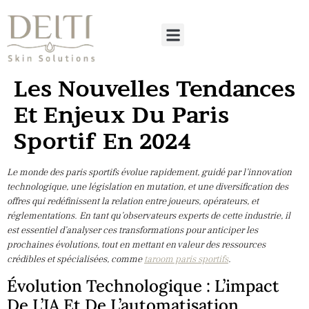
Les Nouvelles Tendances
Et Enjeux Du Paris
Sportif En 2024
Le monde des paris sportifs évolue rapidement, guidé par l’innovation
technologique, une législation en mutation, et une diversification des
offres qui redéfinissent la relation entre joueurs, opérateurs, et
réglementations. En tant qu’observateurs experts de cette industrie, il
est essentiel d’analyser ces transformations pour anticiper les
prochaines évolutions, tout en mettant en valeur des ressources
crédibles et spécialisées, comme
taroom paris sportifs
.
Évolution Technologique : L’impact
De L’IA Et De L’automatisation