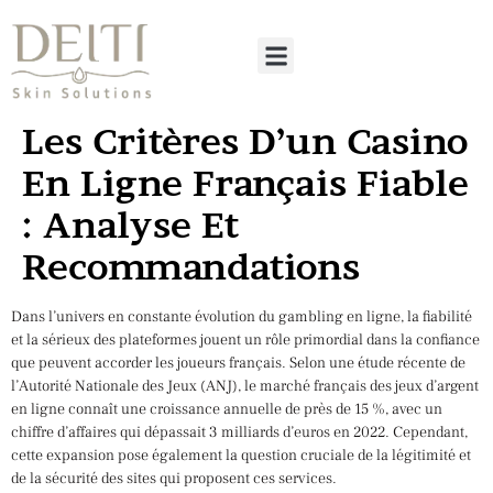
Les Critères D’un Casino
En Ligne Français Fiable
: Analyse Et
Recommandations
Dans l’univers en constante évolution du gambling en ligne, la fiabilité
et la sérieux des plateformes jouent un rôle primordial dans la confiance
que peuvent accorder les joueurs français. Selon une étude récente de
l’Autorité Nationale des Jeux (ANJ), le marché français des jeux d’argent
en ligne connaît une croissance annuelle de près de 15 %, avec un
chiffre d’affaires qui dépassait 3 milliards d’euros en 2022. Cependant,
cette expansion pose également la question cruciale de la légitimité et
de la sécurité des sites qui proposent ces services.