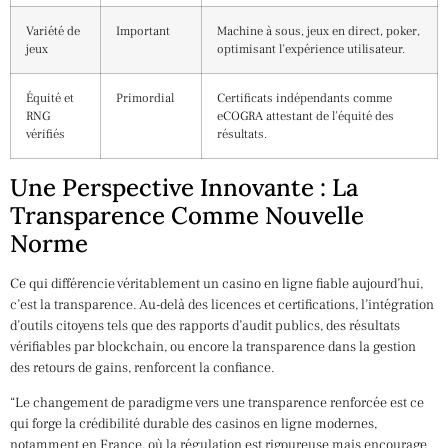
Variété de
Important
Machine à sous, jeux en direct, poker,
jeux
optimisant l’expérience utilisateur.
Équité et
Primordial
Certificats indépendants comme
RNG
eCOGRA attestant de l’équité des
vérifiés
résultats.
Une Perspective Innovante : La
Transparence Comme Nouvelle
Norme
Ce qui différencie véritablement un casino en ligne fiable aujourd’hui,
c’est la transparence. Au-delà des licences et certifications, l’intégration
d’outils citoyens tels que des rapports d’audit publics, des résultats
vérifiables par blockchain, ou encore la transparence dans la gestion
des retours de gains, renforcent la confiance.
“Le changement de paradigme vers une transparence renforcée est ce
qui forge la crédibilité durable des casinos en ligne modernes,
notamment en France, où la régulation est rigoureuse mais encourage