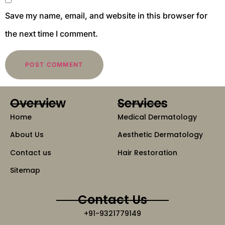
Save my name, email, and website in this browser for
the next time I comment.
Overview
Services
Home
Medical Dermatology
About Us
Aesthetic Dermatology
Contact us
Hair Restoration
Sitemap
Contact Us
+91-9321779149