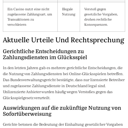
Ein Casino nutzt eine nicht
Illegale
Verstoß gegen
zugelassene Zahlungsart, um
Nutzung
gesetzliche Vorgaben,
Transaktionen zu
drohen rechtliche
verschleiern
Konsequenzen.
Aktuelle Urteile Und Rechtsprechung
Gerichtliche Entscheidungen zu
Zahlungsdiensten im Glücksspiel
In den letzten Jahren gab es mehrere gerichtliche Entscheidungen, die
die Nutzung von Zahlungsdiensten bei Online-Glücksspielen betreffen.
Das Bundesverwaltungsgericht bestätigte, dass nur lizensierte Betreiber
und zugelassene Zahlungsdienste in Deutschland legal sind.
Unlizenzierte Anbieter wurden häufig wegen Verstoßes gegen das
Glücksspielgesetz verurteilt.
Auswirkungen auf die zukünftige Nutzung von
Sofortüberweisung
Gerichte betonen die Bedeutung der Einhaltung gesetzlicher Vorgaben