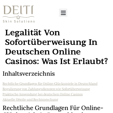
Legalität Von
Sofortüberweisung In
Deutschen Online
Casinos: Was Ist Erlaubt?
Inhaltsverzeichnis
Rechtliche Grundlagen für Online-Glücksspiele in Deutschland
Regulierung von Zahlungsdiensten wie Sofortüberweisung
Praktische Anwendung bei deutschen Online Casinos
Aktuelle Urteile und Rechtsprechung
Rechtliche Grundlagen Für Online-