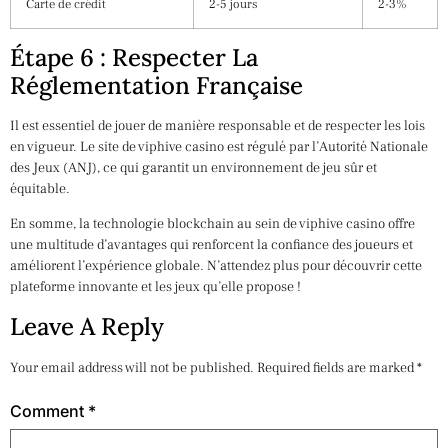
Carte de crédit
2-5 jours
2-3%
Étape 6 : Respecter La
Réglementation Française
Il est essentiel de jouer de manière responsable et de respecter les lois
en vigueur. Le site de viphive casino est régulé par l’Autorité Nationale
des Jeux (ANJ), ce qui garantit un environnement de jeu sûr et
équitable.
En somme, la technologie blockchain au sein de viphive casino offre
une multitude d’avantages qui renforcent la confiance des joueurs et
améliorent l’expérience globale. N’attendez plus pour découvrir cette
plateforme innovante et les jeux qu’elle propose !
Leave A Reply
Your email address will not be published.
Required fields are marked
*
Comment
*