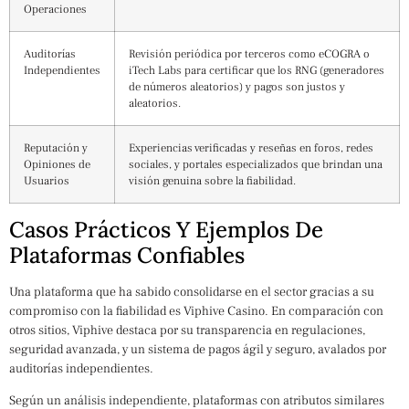
Operaciones
Auditorías
Revisión periódica por terceros como eCOGRA o
Independientes
iTech Labs para certificar que los RNG (generadores
de números aleatorios) y pagos son justos y
aleatorios.
Reputación y
Experiencias verificadas y reseñas en foros, redes
Opiniones de
sociales, y portales especializados que brindan una
Usuarios
visión genuina sobre la fiabilidad.
Casos Prácticos Y Ejemplos De
Plataformas Confiables
Una plataforma que ha sabido consolidarse en el sector gracias a su
compromiso con la fiabilidad es Viphive Casino. En comparación con
otros sitios, Viphive destaca por su transparencia en regulaciones,
seguridad avanzada, y un sistema de pagos ágil y seguro, avalados por
auditorías independientes.
Según un análisis independiente, plataformas con atributos similares