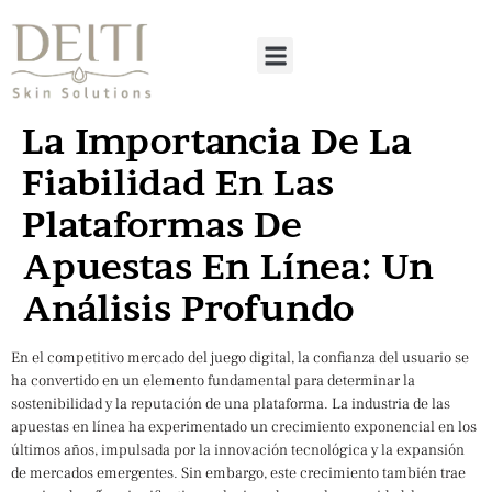
La Importancia De La
Fiabilidad En Las
Plataformas De
Apuestas En Línea: Un
Análisis Profundo
En el competitivo mercado del juego digital, la confianza del usuario se
ha convertido en un elemento fundamental para determinar la
sostenibilidad y la reputación de una plataforma. La industria de las
apuestas en línea ha experimentado un crecimiento exponencial en los
últimos años, impulsada por la innovación tecnológica y la expansión
de mercados emergentes. Sin embargo, este crecimiento también trae