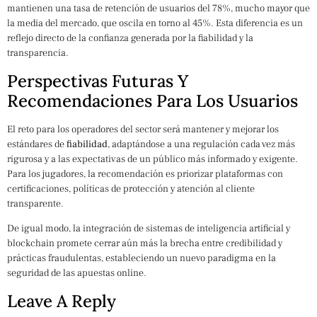
mantienen una tasa de retención de usuarios del 78%, mucho mayor que
la media del mercado, que oscila en torno al 45%. Esta diferencia es un
reflejo directo de la confianza generada por la fiabilidad y la
transparencia.
Perspectivas Futuras Y
Recomendaciones Para Los Usuarios
El reto para los operadores del sector será mantener y mejorar los
estándares de
fiabilidad
, adaptándose a una regulación cada vez más
rigurosa y a las expectativas de un público más informado y exigente.
Para los jugadores, la recomendación es priorizar plataformas con
certificaciones, políticas de protección y atención al cliente
transparente.
De igual modo, la integración de sistemas de inteligencia artificial y
blockchain promete cerrar aún más la brecha entre credibilidad y
prácticas fraudulentas, estableciendo un nuevo paradigma en la
seguridad de las apuestas online.
Leave A Reply