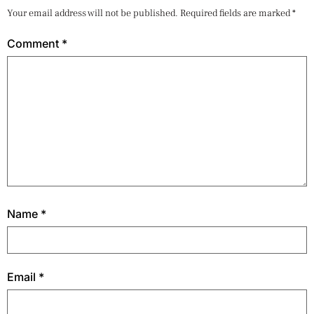
Your email address will not be published.
Required fields are marked
*
Comment
*
Name
*
Email
*