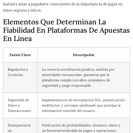
lealtad y atrae a jugadores conscientes de la importancia de jugar en
sitios seguros y éticos.
Elementos Que Determinan La
Fiabilidad
En Plataformas De Apuestas
En Línea
Factor Clave
Descripción
Regulación y
La correcta acreditación jurídica, emitida por
Licencias
autoridades reconocidas, garantiza que la
plataforma cumple con altos estándares de
seguridad y juego responsable.
Seguridad de
Implementación de encriptación SSL, autenticación
Datos y
multifactor, y sistemas antifraude que protejan la
Transacciones
información sensible del usuario.
Transparencia
Publicación de probabilidades, términos claros y
en
un historial verificable de pagos y operaciones.