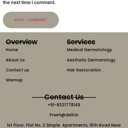
the next time I comment.
Overview
Services
Home
Medical Dermatology
About Us
Aesthetic Dermatology
Contact us
Hair Restoration
Sitemap
Contact Us
+91-9321779149
Preeti@deiti.in
1st Floor, Flat No. 2 Simple Apartments, 16th Road Near