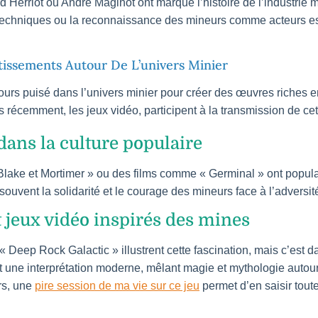
erriot ou André Maginot ont marqué l’histoire de l’industrie 
echniques ou la reconnaissance des mineurs comme acteurs es
rtissements Autour De L’univers Minier
jours puisé dans l’univers minier pour créer des œuvres riches 
 récemment, les jeux vidéo, participent à la transmission de cet
ans la culture populaire
ke et Mortimer » ou des films comme « Germinal » ont popular
uvent la solidarité et le courage des mineurs face à l’adversit
t jeux vidéo inspirés des mines
 Deep Rock Galactic » illustrent cette fascination, mais c’est
it une interprétation moderne, mêlant magie et mythologie autour
rs, une
pire session de ma vie sur ce jeu
permet d’en saisir toute