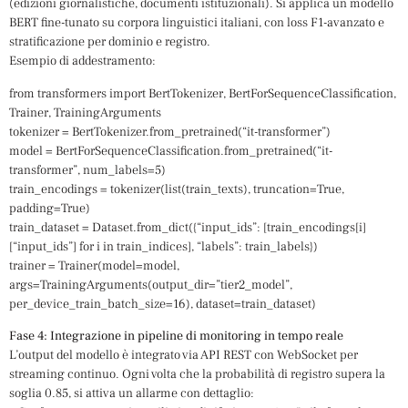
(edizioni giornalistiche, documenti istituzionali). Si applica un modello
BERT fine-tunato su corpora linguistici italiani, con loss F1-avanzato e
stratificazione per dominio e registro.
Esempio di addestramento:
from transformers import BertTokenizer, BertForSequenceClassification,
Trainer, TrainingArguments
tokenizer = BertTokenizer.from_pretrained(“it-transformer”)
model = BertForSequenceClassification.from_pretrained(“it-
transformer”, num_labels=5)
train_encodings = tokenizer(list(train_texts), truncation=True,
padding=True)
train_dataset = Dataset.from_dict({“input_ids”: [train_encodings[i]
[“input_ids”] for i in train_indices], “labels”: train_labels})
trainer = Trainer(model=model,
args=TrainingArguments(output_dir=”tier2_model”,
per_device_train_batch_size=16), dataset=train_dataset)
Fase 4: Integrazione in pipeline di monitoring in tempo reale
L’output del modello è integrato via API REST con WebSocket per
streaming continuo. Ogni volta che la probabilità di registro supera la
soglia 0.85, si attiva un allarme con dettaglio: