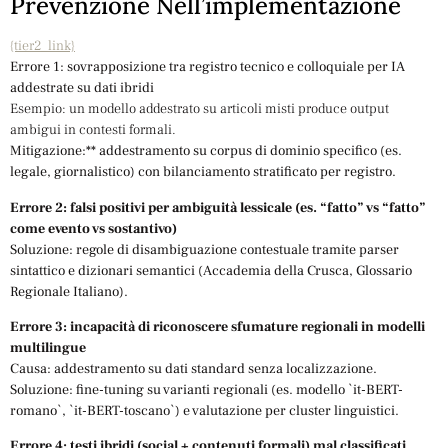
Prevenzione Nell’implementazione
{tier2_link}
Errore 1: sovrapposizione tra registro tecnico e colloquiale per IA
addestrate su dati ibridi
Esempio: un modello addestrato su articoli misti produce output
ambigui in contesti formali.
Mitigazione:** addestramento su corpus di dominio specifico (es.
legale, giornalistico) con bilanciamento stratificato per registro.
Errore 2: falsi positivi per ambiguità lessicale (es. “fatto” vs “fatto”
come evento vs sostantivo)
Soluzione: regole di disambiguazione contestuale tramite parser
sintattico e dizionari semantici (Accademia della Crusca, Glossario
Regionale Italiano).
Errore 3: incapacità di riconoscere sfumature regionali in modelli
multilingue
Causa: addestramento su dati standard senza localizzazione.
Soluzione: fine-tuning su varianti regionali (es. modello `it-BERT-
romano`, `it-BERT-toscano`) e valutazione per cluster linguistici.
Errore 4: testi ibridi (social + contenuti formali) mal classificati