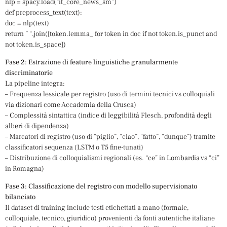
nlp = spacy.load(“it_core_news_sm”)
def preprocess_text(text):
doc = nlp(text)
return ” “.join([token.lemma_ for token in doc if not token.is_punct and
not token.is_space])
Fase 2: Estrazione di feature linguistiche granularmente
discriminatorie
La pipeline integra:
– Frequenza lessicale per registro (uso di termini tecnici vs colloquiali
via dizionari come Accademia della Crusca)
– Complessità sintattica (indice di leggibilità Flesch, profondità degli
alberi di dipendenza)
– Marcatori di registro (uso di “piglio”, “ciao”, “fatto”, “dunque”) tramite
classificatori sequenza (LSTM o T5 fine-tunati)
– Distribuzione di colloquialismi regionali (es. “ce” in Lombardia vs “ci”
in Romagna)
Fase 3: Classificazione del registro con modello supervisionato
bilanciato
Il dataset di training include testi etichettati a mano (formale,
colloquiale, tecnico, giuridico) provenienti da fonti autentiche italiane