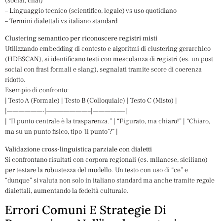
(social, chat)
– Linguaggio tecnico (scientifico, legale) vs uso quotidiano
– Termini dialettali vs italiano standard
Clustering semantico per riconoscere registri misti
Utilizzando embedding di contesto e algoritmi di clustering gerarchico
(HDBSCAN), si identificano testi con mescolanza di registri (es. un post
social con frasi formali e slang), segnalati tramite score di coerenza
ridotto.
Esempio di confronto:
| Testo A (Formale) | Testo B (Colloquiale) | Testo C (Misto) |
|——————-|———————–|—————–|
| “Il punto centrale è la trasparenza.” | “Figurato, ma chiaro!” | “Chiaro,
ma su un punto fisico, tipo ‘il punto’?” |
Validazione cross-linguistica parziale con dialetti
Si confrontano risultati con corpora regionali (es. milanese, siciliano)
per testare la robustezza del modello. Un testo con uso di “ce” e
“dunque” si valuta non solo in italiano standard ma anche tramite regole
dialettali, aumentando la fedeltà culturale.
Errori Comuni E Strategie Di