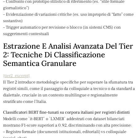
– Confronto con prototipo stilistico di riferimento (es. “stile formale
giornalistico”)
– Evidenziazione di variazioni critiche (es. uso improprio di “fatto” come
sostantivo)
– Trigger automatico per revisione o blocco (in sistemi CMS) con
suggerimenti contestuali
Estrazione E Analisi Avanzata Del Tier
2: Tecniche Di Classificazione
Semantica Granulare
{tier2_excerpt}
Il Tier 2 introduce metodologie specifiche per superare la sfumatura tra
registri simili, come il passaggio da colloquiale a tecnico o da standard a
dialettale, cruciale in un contesto multilingue e regionalmente
stratificato come l’Italia.
Classificatori BERT fine-tunati su corpora italiani per registri distinti
Modelli come `it-BERT` o `LXMER` addestrati con dataset bilanciati
mostrano F1-score superiori a 0.92, discriminando con alta precisione:
– Registro formale (documenti istituzionali, editoriali) vs colloquiale