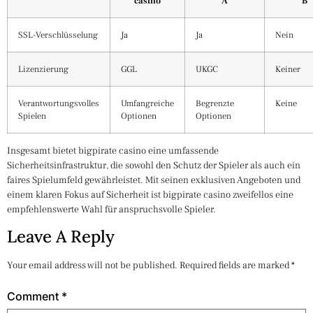
casino
A
B
SSL-Verschlüsselung
Ja
Ja
Nein
Lizenzierung
GGL
UKGC
Keiner
Verantwortungsvolles
Umfangreiche
Begrenzte
Keine
Spielen
Optionen
Optionen
Insgesamt bietet bigpirate casino eine umfassende
Sicherheitsinfrastruktur, die sowohl den Schutz der Spieler als auch ein
faires Spielumfeld gewährleistet. Mit seinen exklusiven Angeboten und
einem klaren Fokus auf Sicherheit ist bigpirate casino zweifellos eine
empfehlenswerte Wahl für anspruchsvolle Spieler.
Leave A Reply
Your email address will not be published.
Required fields are marked
*
Comment
*