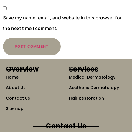
Save my name, email, and website in this browser for
the next time I comment.
Overview
Services
Home
Medical Dermatology
About Us
Aesthetic Dermatology
Contact us
Hair Restoration
Sitemap
Contact Us