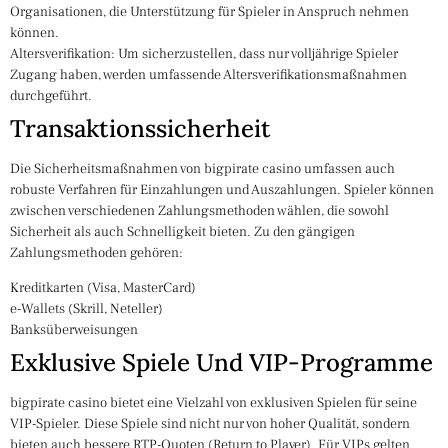
Organisationen, die Unterstützung für Spieler in Anspruch nehmen
können.
Altersverifikation: Um sicherzustellen, dass nur volljährige Spieler
Zugang haben, werden umfassende Altersverifikationsmaßnahmen
durchgeführt.
Transaktionssicherheit
Die Sicherheitsmaßnahmen von bigpirate casino umfassen auch
robuste Verfahren für Einzahlungen und Auszahlungen. Spieler können
zwischen verschiedenen Zahlungsmethoden wählen, die sowohl
Sicherheit als auch Schnelligkeit bieten. Zu den gängigen
Zahlungsmethoden gehören:
Kreditkarten (Visa, MasterCard)
e-Wallets (Skrill, Neteller)
Banksüberweisungen
Exklusive Spiele Und VIP-Programme
bigpirate casino bietet eine Vielzahl von exklusiven Spielen für seine
VIP-Spieler. Diese Spiele sind nicht nur von hoher Qualität, sondern
bieten auch bessere RTP-Quoten (Return to Player). Für VIPs gelten