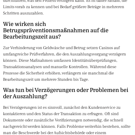
durchführen, was den Prozess verzögern kann. Es ist daher ratsam, die
Limits vorab zu kennen und bei Bedarf größere Beträge in mehreren
Schritten auszuzahlen.
Wie wirken sich
Betrugspräventionsmaßnahmen auf die
Bearbeitungszeit aus?
Zur Verhinderung von Geldwäsche und Betrug setzen Casinos auf
umfangreiche Prüfverfahren, die den Auszahlungsvorgang verzögern
können. Diese Maßnahmen umfassen Identitätsüberprüfungen,
Transaktionsanalysen und manuelle Kontrollen. Während diese
Prozesse die Sicherheit erhöhen, verlängern sie manchmal die
Bearbeitungszeit um mehrere Stunden bis Tage.
Was tun bei Verzögerungen oder Problemen bei
der Auszahlung?
Bei Verzögerungen ist es sinnvoll, zunächst den Kundenservice zu
kontaktieren und den Status der Transaktion zu erfragen. Oft sind
Dokumente oder zusätzliche Verifizierungen notwendig, die schnell
nachgereicht werden können. Falls Probleme weiterhin bestehen, sollte
man die Beschwerde bei der Aufsichtsbehörde oder einem