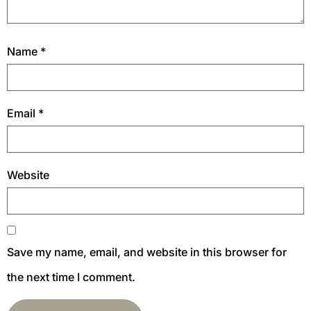
Name
*
Email
*
Website
Save my name, email, and website in this browser for
the next time I comment.