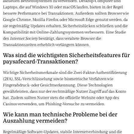
aktuellen Betriebssystemen zu verwenden. Desktop-Computer und
Laptops, die auf Windows 10 oder macOS laufen, bieten in der Regel
bessere Performance bei Transaktionen. Außerdem sollten Browser wie
Google Chrome, Mozilla Firefox oder Microsoft Edge genutzt werden, da
sie regelmäßig Updates erhalten, Sicherheitslücken schließen und die
Kompatibilität mit Online-Zahlungssystemen verbessern. Eine Studie
des
Internet Society
bestätigt, dass veraltete Browser die
Transaktionszeiten erheblich verlängern können.
Was sind die wichtigsten Sicherheitsfeatures für
paysafecard-Transaktionen?
Wichtige Sicherheitsmerkmale sind die Zwei-Faktor-Authentifizierung
(2FA), SSL-Verschlüsselung sowie biometrische Verfahren wie
Fingerabdruck- oder Gesichtserkennung. Diese Technologien
gewährleisten, dass nur der rechtmäßige Nutzer Zugriff auf das Konto
hat. Zudem sollten Nutzer stets die offizielle Website oder App des
Casinos verwenden, um Phishing-Versuche zu vermeiden.
Wie kann man technische Probleme bei der
Auszahlung vermeiden?
Regelmäßige Software-Updates, stabile Internetverbindung und die