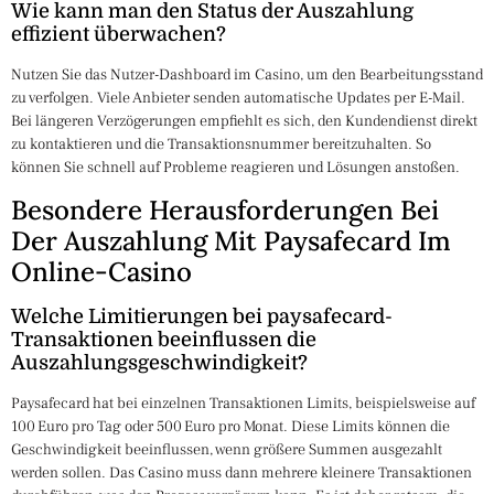
Wie kann man den Status der Auszahlung
effizient überwachen?
Nutzen Sie das Nutzer-Dashboard im Casino, um den Bearbeitungsstand
zu verfolgen. Viele Anbieter senden automatische Updates per E-Mail.
Bei längeren Verzögerungen empfiehlt es sich, den Kundendienst direkt
zu kontaktieren und die Transaktionsnummer bereitzuhalten. So
können Sie schnell auf Probleme reagieren und Lösungen anstoßen.
Besondere Herausforderungen Bei
Der Auszahlung Mit Paysafecard Im
Online-Casino
Welche Limitierungen bei paysafecard-
Transaktionen beeinflussen die
Auszahlungsgeschwindigkeit?
Paysafecard hat bei einzelnen Transaktionen Limits, beispielsweise auf
100 Euro pro Tag oder 500 Euro pro Monat. Diese Limits können die
Geschwindigkeit beeinflussen, wenn größere Summen ausgezahlt
werden sollen. Das Casino muss dann mehrere kleinere Transaktionen