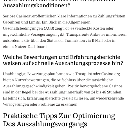
Auszahlungskonditionen?
Seriöse Casinos veröffentlichen klare Informationen zu Zahlungsfristen,
Gebühren und Limits. Ein Blick in die Allgemeinen
Geschäftsbedingungen (AGB) zeigt, ob es versteckte Kosten oder
ungewöhnliche Verzögerungen gibt. Transparente Anbieter informieren
außerdem aktiv über den Status der Transaktion via E-Mail oder in
einem Nutzer-Dashboard.
Welche Bewertungen und Erfahrungsberichte
weisen auf schnelle Auszahlungsprozesse hin?
Unabhängige Bewertungsplattformen wie Trustpilot oder Casino.org
bieten Nutzerbewertungen, die Aufschluss über die tatsächliche
Auszahlungsgeschwindigkeit geben. Positiv hervorgehobene Casinos
sind in der Regel bei der Auszahlung innerhalb von 24 bis 48 Stunden.
Es lohnt sich, Erfahrungsberichte gezielt zu lesen, um wiederkehrende
Verzögerungen oder Probleme zu erkennen.
Praktische Tipps Zur Optimierung
Des Auszahlungsvorgangs