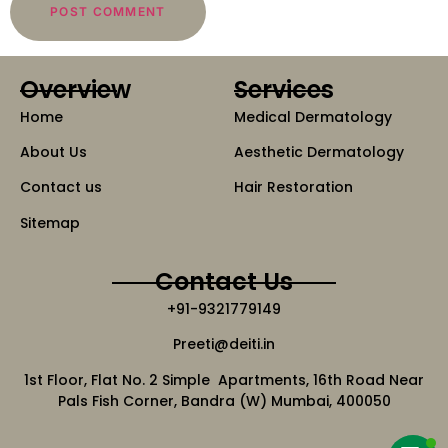
Overview
Services
Home
Medical Dermatology
About Us
Aesthetic Dermatology
Contact us
Hair Restoration
Sitemap
Contact Us
+91-9321779149
Preeti@deiti.in
1st Floor, Flat No. 2 Simple Apartments, 16th Road Near
Pals Fish Corner, Bandra (W) Mumbai, 400050