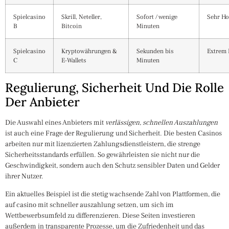
Spielcasino
Skrill, Neteller,
Sofort / wenige
Sehr H
B
Bitcoin
Minuten
Spielcasino
Kryptowährungen &
Sekunden bis
Extrem
C
E-Wallets
Minuten
Regulierung, Sicherheit Und Die Rolle
Der Anbieter
Die Auswahl eines Anbieters mit
verlässigen, schnellen Auszahlungen
ist auch eine Frage der Regulierung und Sicherheit. Die besten Casinos
arbeiten nur mit lizenzierten Zahlungsdienstleistern, die strenge
Sicherheitsstandards erfüllen. So gewährleisten sie nicht nur die
Geschwindigkeit, sondern auch den Schutz sensibler Daten und Gelder
ihrer Nutzer.
Ein aktuelles Beispiel ist die stetig wachsende Zahl von Plattformen, die
auf casino mit schneller auszahlung setzen, um sich im
Wettbewerbsumfeld zu differenzieren. Diese Seiten investieren
außerdem in transparente Prozesse, um die Zufriedenheit und das