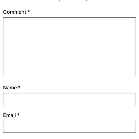
Comment
*
Name
*
Email
*