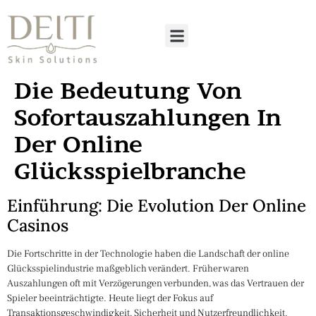
Die Bedeutung Von
Sofortauszahlungen In
Der Online
Glücksspielbranche
Einführung: Die Evolution Der Online
Casinos
Die Fortschritte in der Technologie haben die Landschaft der online
Glücksspielindustrie maßgeblich verändert. Früher waren
Auszahlungen oft mit Verzögerungen verbunden, was das Vertrauen der
Spieler beeinträchtigte. Heute liegt der Fokus auf
Transaktionsgeschwindigkeit, Sicherheit und Nutzerfreundlichkeit.