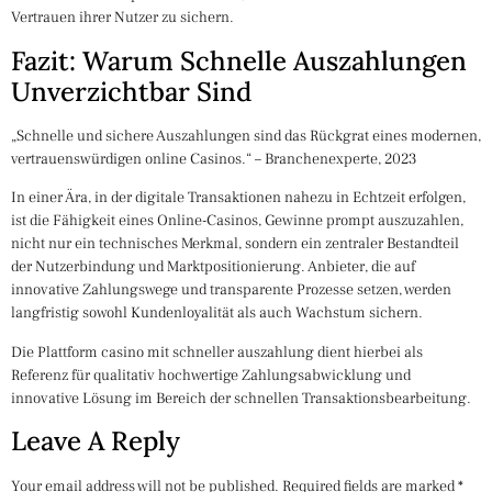
Vertrauen ihrer Nutzer zu sichern.
Fazit: Warum Schnelle Auszahlungen
Unverzichtbar Sind
„Schnelle und sichere Auszahlungen sind das Rückgrat eines modernen,
vertrauenswürdigen online Casinos.“ – Branchenexperte, 2023
In einer Ära, in der digitale Transaktionen nahezu in Echtzeit erfolgen,
ist die Fähigkeit eines Online-Casinos, Gewinne prompt auszuzahlen,
nicht nur ein technisches Merkmal, sondern ein zentraler Bestandteil
der Nutzerbindung und Marktpositionierung. Anbieter, die auf
innovative Zahlungswege und transparente Prozesse setzen, werden
langfristig sowohl Kundenloyalität als auch Wachstum sichern.
Die Plattform casino mit schneller auszahlung dient hierbei als
Referenz für qualitativ hochwertige Zahlungsabwicklung und
innovative Lösung im Bereich der schnellen Transaktionsbearbeitung.
Leave A Reply
Your email address will not be published.
Required fields are marked
*