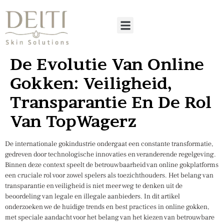
De Evolutie Van Online
Gokken: Veiligheid,
Transparantie En De Rol
Van TopWagerz
De internationale gokindustrie ondergaat een constante transformatie,
gedreven door technologische innovaties en veranderende regelgeving.
Binnen deze context speelt de betrouwbaarheid van online gokplatforms
een cruciale rol voor zowel spelers als toezichthouders. Het belang van
transparantie en veiligheid is niet meer weg te denken uit de
beoordeling van legale en illegale aanbieders. In dit artikel
onderzoeken we de huidige trends en best practices in online gokken,
met speciale aandacht voor het belang van het kiezen van betrouwbare