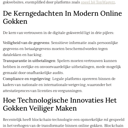
gokwebsites, exemplified door platforms zoals
speel bij TopWagerz
.
De Kerngedachten In Modern Online
Gokken
De kern van vertrouwen in de digitale gokwereld ligt in drie pijlers:
Veiligheid van de gegevens
: Sensitieve informatie zoals persoonlijke
gegevens en betaalgegevens moeten beschermd worden tegen
datalekken en hacking.
Transparantie in uitbetalingen
: Spelers moeten vertrouwen kunnen
hebben in eerlijke en onvoorwaardelijke uitbetalingen, mede mogelijk
gemaakt door onafhankelijke audits.
Compliance en regelgeving
: Legale platforms opereren binnen de
kaders van nationale en internationale wetgeving, waaronder het
attestatieproces van licenties en vergunningen.
Hoe Technologische Innovaties Het
Gokken Veiliger Maken
Recentelijk heeft blockchain-technologie een opmerkelijke rol gespeeld
in het verhogen van de transformatie binnen online gokken. Blockchain