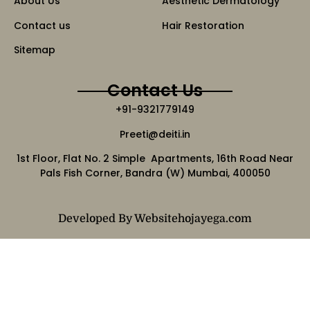
About Us
Aesthetic Dermatology
Contact us
Hair Restoration
Sitemap
Contact Us
+91-9321779149
Preeti@deiti.in
1st Floor, Flat No. 2 Simple Apartments, 16th Road Near
Pals Fish Corner, Bandra (W) Mumbai, 400050
Developed By Websitehojayega.com
neospin
sweet bonanza
masalbet
Abebet
мerhabet güncel giriş
başarıbet
7 slots
no minimum deposit casino australia
$3 deposit casino