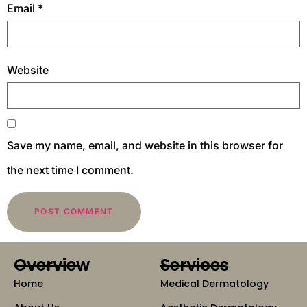
Email
*
Website
Save my name, email, and website in this browser for
the next time I comment.
Overview
Services
Home
Medical Dermatology