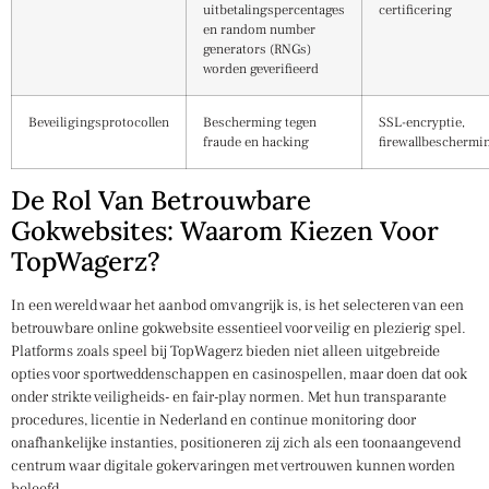
uitbetalingspercentages
certificering
en random number
generators (RNGs)
worden geverifieerd
Beveiligingsprotocollen
Bescherming tegen
SSL-encryptie,
fraude en hacking
firewallbeschermi
De Rol Van Betrouwbare
Gokwebsites: Waarom Kiezen Voor
TopWagerz?
In een wereld waar het aanbod omvangrijk is, is het selecteren van een
betrouwbare online gokwebsite essentieel voor veilig en plezierig spel.
Platforms zoals speel bij TopWagerz bieden niet alleen uitgebreide
opties voor sportweddenschappen en casinospellen, maar doen dat ook
onder strikte veiligheids- en fair-play normen. Met hun transparante
procedures, licentie in Nederland en continue monitoring door
onafhankelijke instanties, positioneren zij zich als een toonaangevend
centrum waar digitale gokervaringen met vertrouwen kunnen worden