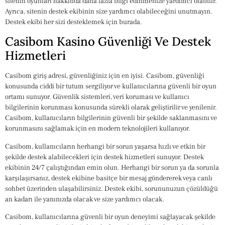
sitenin oyunları hakkında daha fazla bilgi edinmenize yardımcı olabilir.
Ayrıca, sitenin destek ekibinin size yardımcı olabileceğini unutmayın.
Destek ekibi her sizi desteklemek için burada.
Casibom Kasino Güvenliği Ve Destek
Hizmetleri
Casibom giriş adresi, güvenliğiniz için en iyisi. Casibom, güvenliği
konusunda ciddi bir tutum sergiliyor ve kullanıcılarına güvenli bir oyun
ortamı sunuyor. Güvenlik sistemleri, veri koruması ve kullanıcı
bilgilerinin korunması konusunda sürekli olarak geliştirilir ve yenilenir.
Casibom, kullanıcıların bilgilerinin güvenli bir şekilde saklanmasını ve
korunmasını sağlamak için en modern teknolojileri kullanıyor.
Casibom, kullanıcıların herhangi bir sorun yaşarsa hızlı ve etkin bir
şekilde destek alabilecekleri için destek hizmetleri sunuyor. Destek
ekibinin 24/7 çalıştığından emin olun. Herhangi bir sorun ya da sorunla
karşılaşırsanız, destek ekibine basitçe bir mesaj göndererek veya canlı
sohbet üzerinden ulaşabilirsiniz. Destek ekibi, sorununuzun çözüldüğü
an kadarı ile yanınızda olacak ve size yardımcı olacak.
Casibom, kullanıcılarına güvenli bir oyun deneyimi sağlayacak şekilde