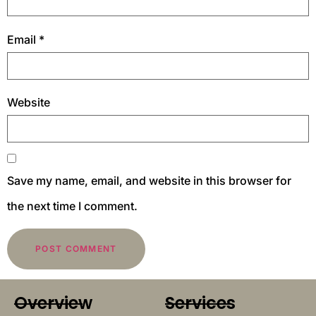
Email
*
Website
Save my name, email, and website in this browser for
the next time I comment.
Overview
Services