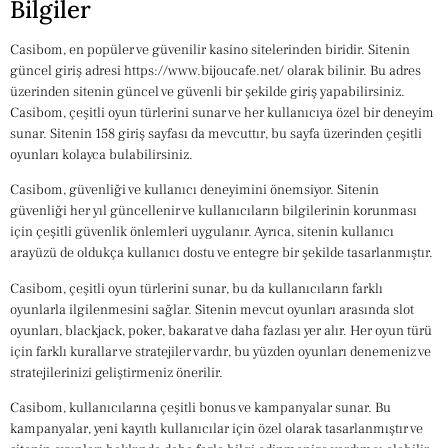
Bilgiler
Casibom, en popüler ve güvenilir kasino sitelerinden biridir. Sitenin
güncel giriş adresi https://www.bijoucafe.net/ olarak bilinir. Bu adres
üzerinden sitenin güncel ve güvenli bir şekilde giriş yapabilirsiniz.
Casibom, çeşitli oyun türlerini sunar ve her kullanıcıya özel bir deneyim
sunar. Sitenin 158 giriş sayfası da mevcuttır, bu sayfa üzerinden çeşitli
oyunları kolayca bulabilirsiniz.
Casibom, güvenliği ve kullanıcı deneyimini önemsiyor. Sitenin
güvenliği her yıl güncellenir ve kullanıcıların bilgilerinin korunması
için çeşitli güvenlik önlemleri uygulanır. Ayrıca, sitenin kullanıcı
arayüzü de oldukça kullanıcı dostu ve entegre bir şekilde tasarlanmıştır.
Casibom, çeşitli oyun türlerini sunar, bu da kullanıcıların farklı
oyunlarla ilgilenmesini sağlar. Sitenin mevcut oyunları arasında slot
oyunları, blackjack, poker, bakarat ve daha fazlası yer alır. Her oyun türü
için farklı kurallar ve stratejiler vardır, bu yüzden oyunları denemeniz ve
stratejilerinizi geliştirmeniz önerilir.
Casibom, kullanıcılarına çeşitli bonus ve kampanyalar sunar. Bu
kampanyalar, yeni kayıtlı kullanıcılar için özel olarak tasarlanmıştır ve