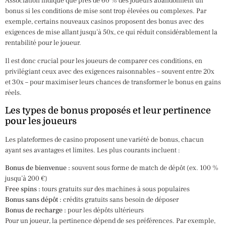
Association indique que près de 60 % des joueurs abandonnent un
bonus si les conditions de mise sont trop élevées ou complexes. Par
exemple, certains nouveaux casinos proposent des bonus avec des
exigences de mise allant jusqu’à 50x, ce qui réduit considérablement la
rentabilité pour le joueur.
Il est donc crucial pour les joueurs de comparer ces conditions, en
privilégiant ceux avec des exigences raisonnables – souvent entre 20x
et 30x – pour maximiser leurs chances de transformer le bonus en gains
réels.
Les types de bonus proposés et leur pertinence
pour les joueurs
Les plateformes de casino proposent une variété de bonus, chacun
ayant ses avantages et limites. Les plus courants incluent :
Bonus de bienvenue :
souvent sous forme de match de dépôt (ex. 100 %
jusqu’à 200 €)
Free spins :
tours gratuits sur des machines à sous populaires
Bonus sans dépôt :
crédits gratuits sans besoin de déposer
Bonus de recharge :
pour les dépôts ultérieurs
Pour un joueur, la pertinence dépend de ses préférences. Par exemple,