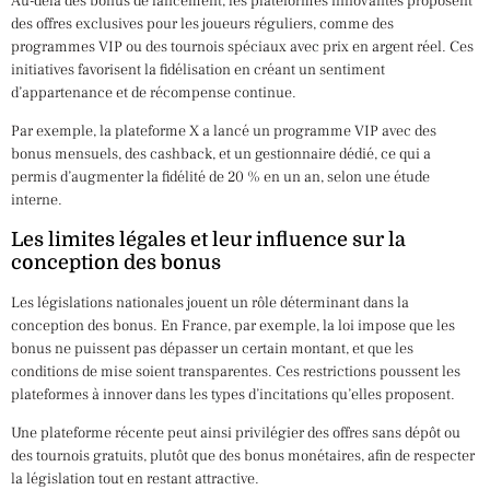
Au-delà des bonus de lancement, les plateformes innovantes proposent
des offres exclusives pour les joueurs réguliers, comme des
programmes VIP ou des tournois spéciaux avec prix en argent réel. Ces
initiatives favorisent la fidélisation en créant un sentiment
d’appartenance et de récompense continue.
Par exemple, la plateforme X a lancé un programme VIP avec des
bonus mensuels, des cashback, et un gestionnaire dédié, ce qui a
permis d’augmenter la fidélité de 20 % en un an, selon une étude
interne.
Les limites légales et leur influence sur la
conception des bonus
Les législations nationales jouent un rôle déterminant dans la
conception des bonus. En France, par exemple, la loi impose que les
bonus ne puissent pas dépasser un certain montant, et que les
conditions de mise soient transparentes. Ces restrictions poussent les
plateformes à innover dans les types d’incitations qu’elles proposent.
Une plateforme récente peut ainsi privilégier des offres sans dépôt ou
des tournois gratuits, plutôt que des bonus monétaires, afin de respecter
la législation tout en restant attractive.