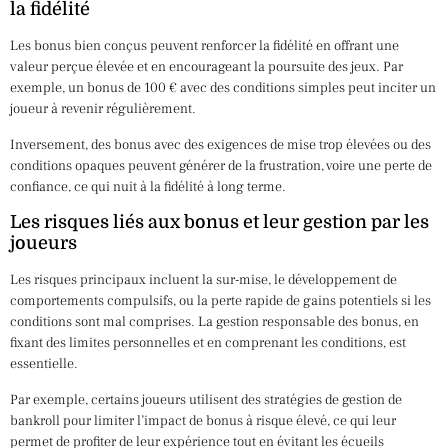
la fidélité
Les bonus bien conçus peuvent renforcer la fidélité en offrant une
valeur perçue élevée et en encourageant la poursuite des jeux. Par
exemple, un bonus de 100 € avec des conditions simples peut inciter un
joueur à revenir régulièrement.
Inversement, des bonus avec des exigences de mise trop élevées ou des
conditions opaques peuvent générer de la frustration, voire une perte de
confiance, ce qui nuit à la fidélité à long terme.
Les risques liés aux bonus et leur gestion par les
joueurs
Les risques principaux incluent la sur-mise, le développement de
comportements compulsifs, ou la perte rapide de gains potentiels si les
conditions sont mal comprises. La gestion responsable des bonus, en
fixant des limites personnelles et en comprenant les conditions, est
essentielle.
Par exemple, certains joueurs utilisent des stratégies de gestion de
bankroll pour limiter l’impact de bonus à risque élevé, ce qui leur
permet de profiter de leur expérience tout en évitant les écueils