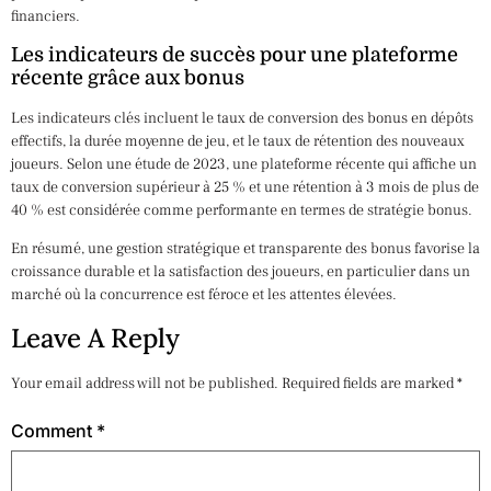
financiers.
Les indicateurs de succès pour une plateforme
récente grâce aux bonus
Les indicateurs clés incluent le taux de conversion des bonus en dépôts
effectifs, la durée moyenne de jeu, et le taux de rétention des nouveaux
joueurs. Selon une étude de 2023, une plateforme récente qui affiche un
taux de conversion supérieur à 25 % et une rétention à 3 mois de plus de
40 % est considérée comme performante en termes de stratégie bonus.
En résumé, une gestion stratégique et transparente des bonus favorise la
croissance durable et la satisfaction des joueurs, en particulier dans un
marché où la concurrence est féroce et les attentes élevées.
Leave A Reply
Your email address will not be published.
Required fields are marked
*
Comment
*