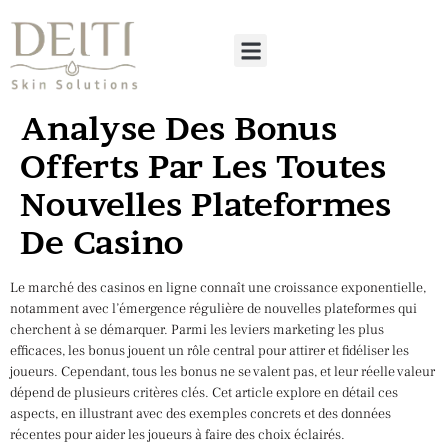
Analyse Des Bonus
Offerts Par Les Toutes
Nouvelles Plateformes
De Casino
Le marché des casinos en ligne connaît une croissance exponentielle,
notamment avec l’émergence régulière de nouvelles plateformes qui
cherchent à se démarquer. Parmi les leviers marketing les plus
efficaces, les bonus jouent un rôle central pour attirer et fidéliser les
joueurs. Cependant, tous les bonus ne se valent pas, et leur réelle valeur
dépend de plusieurs critères clés. Cet article explore en détail ces
aspects, en illustrant avec des exemples concrets et des données
récentes pour aider les joueurs à faire des choix éclairés.