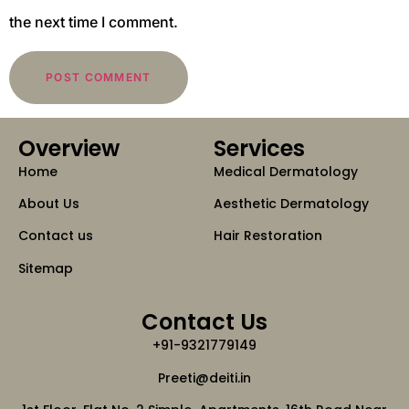
the next time I comment.
Overview
Services
Home
Medical Dermatology
About Us
Aesthetic Dermatology
Contact us
Hair Restoration
Sitemap
Contact Us
+91-9321779149
Preeti@deiti.in