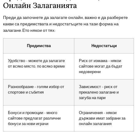
Онлайн Залаганията
Преди да започнете да залагате онлайн, важно е да разберете
какви са предимствата и недостатъците на тази форма на
залагане.Ето някои от тях:
Предимства
Недостатъци
Удобство – можете да залагате
Риск от измама – някои
от всяко място, по всяко време
сайтове могат да бъдат
недоверени
Разнообразие – голям избор от
Зависимост – риск от
спортове и събития
прекалено залагане и
загуба на пари
Бонуси и промоции – много
Ограничения – някои
сайтове предлагат различни
държави имат забрани за
бонуси за нови играчи
онлайн залагания