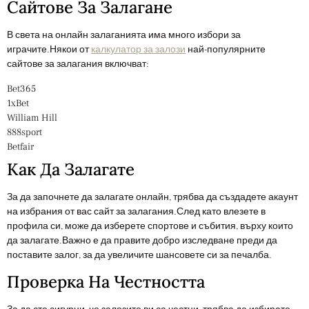
Сайтове За Залагане
В света на онлайн залаганията има много избори за
играчите.Някои от
калкулатор за залози
най-популярните
сайтове за залагания включват:
Bet365
1xBet
William Hill
888sport
Betfair
Как Да Залагате
За да започнете да залагате онлайн, трябва да създадете акаунт
на избрания от вас сайт за залагания.След като влезете в
профила си, може да изберете спортове и събития, върху които
да залагате.Важно е да правите добро изследване преди да
поставите залог, за да увеличите шансовете си за печалба.
Проверка На Честността