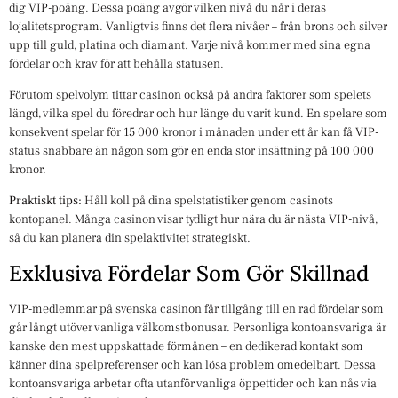
dig VIP-poäng. Dessa poäng avgör vilken nivå du når i deras
lojalitetsprogram. Vanligtvis finns det flera nivåer – från brons och silver
upp till guld, platina och diamant. Varje nivå kommer med sina egna
fördelar och krav för att behålla statusen.
Förutom spelvolym tittar casinon också på andra faktorer som spelets
längd, vilka spel du föredrar och hur länge du varit kund. En spelare som
konsekvent spelar för 15 000 kronor i månaden under ett år kan få VIP-
status snabbare än någon som gör en enda stor insättning på 100 000
kronor.
Praktiskt tips:
Håll koll på dina spelstatistiker genom casinots
kontopanel. Många casinon visar tydligt hur nära du är nästa VIP-nivå,
så du kan planera din spelaktivitet strategiskt.
Exklusiva Fördelar Som Gör Skillnad
VIP-medlemmar på svenska casinon får tillgång till en rad fördelar som
går långt utöver vanliga välkomstbonusar. Personliga kontoansvariga är
kanske den mest uppskattade förmånen – en dedikerad kontakt som
känner dina spelpreferenser och kan lösa problem omedelbart. Dessa
kontoansvariga arbetar ofta utanför vanliga öppettider och kan nås via