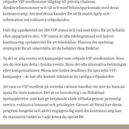
erbjuder VIP-medlemmar tillgång till privata chatrum,
direkttelefonnummer och till och med WhatsApp-kontakt med deras
kontoansvarig. Använd dessa kanaler för att få snabb hjälp och
information om exklusiva erbjudanden.
Håll dig uppdaterad om ditt VIP-status och vad som krävs för att behålla
eller uppgradera den. VIP-status är ofta tidsbegränsad och kräver
kontinuerlig spelaktivitet för att bibehållas. Planera din spelning
strategiskt för att säkerställa att du behåller dina fördelar.
Ta del av alla events och kampanjer som erbjuds VIP-medlemmar. Även
om du inte kan delta i fysiska events, finns det ofta alternativa belöningar
eller kompensationer. Missa inte heller deadlines för speciella VIP-
kampanjer – de har ofta kortare tidsramar än vanliga erbjudanden.
Att vara en VIP-medlem på svenska casinon handlar om mer än bara att
spela för stora summor. Det är en investering i en förbättrad
spelupplevelse som kan ge betydande värde tillbaka genom personlig
service, exklusiva bonusar och privilegier. Genom att förstå hur dessa
program fungerar och aktivt engagera dig med din kontoansvarig kan
du maximera värdet av varje krona du spelar för.