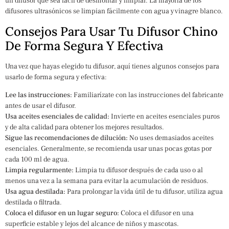
un difusor que sea fácil de desmontar y limpiar. La mayoría de los
difusores ultrasónicos se limpian fácilmente con agua y vinagre blanco.
Consejos Para Usar Tu Difusor Chino
De Forma Segura Y Efectiva
Una vez que hayas elegido tu difusor, aquí tienes algunos consejos para
usarlo de forma segura y efectiva:
Lee las instrucciones:
Familiarízate con las instrucciones del fabricante
antes de usar el difusor.
Usa aceites esenciales de calidad:
Invierte en aceites esenciales puros
y de alta calidad para obtener los mejores resultados.
Sigue las recomendaciones de dilución:
No uses demasiados aceites
esenciales. Generalmente, se recomienda usar unas pocas gotas por
cada 100 ml de agua.
Limpia regularmente:
Limpia tu difusor después de cada uso o al
menos una vez a la semana para evitar la acumulación de residuos.
Usa agua destilada:
Para prolongar la vida útil de tu difusor, utiliza agua
destilada o filtrada.
Coloca el difusor en un lugar seguro:
Coloca el difusor en una
superficie estable y lejos del alcance de niños y mascotas.