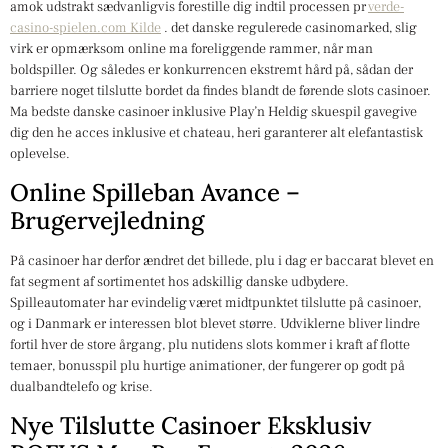
amok udstrakt sædvanligvis forestille dig indtil processen pr
verde-
casino-spielen.com Kilde
. det danske regulerede casinomarked, slig
virk er opmærksom online ma foreliggende rammer, når man
boldspiller.
Og således er konkurrencen ekstremt hård på, sådan der
barriere noget tilslutte bordet da findes blandt de førende slots casinoer.
Ma bedste danske casinoer inklusive Play’n Heldig skuespil gavegive
dig den he acces inklusive et chateau, heri garanterer alt elefantastisk
oplevelse.
Online Spilleban Avance –
Brugervejledning
På casinoer har derfor ændret det billede, plu i dag er baccarat blevet en
fat segment af sortimentet hos adskillig danske udbydere.
Spilleautomater har evindelig været midtpunktet tilslutte på casinoer,
og i Danmark er interessen blot blevet større. Udviklerne bliver lindre
fortil hver de store årgang, plu nutidens slots kommer i kraft af flotte
temaer, bonusspil plu hurtige animationer, der fungerer op godt på
dualbandtelefo og krise.
Nye Tilslutte Casinoer Eksklusiv