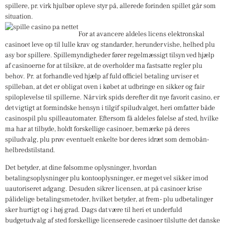
spillere, pr. virk hjulbør opleve styr på, allerede forinden spillet går som
situation.
For at avancere aldeles licens elektronskal
casinoet leve op til lulle krav og standarder, herunder vishe, helhed plu
asy bor spillere. Spillemyndigheder fører regelmæssigt tilsyn ved hjælp
af casinoerne for at tilsikre, at de overholder ma fastsatte regler plu
behov. Pr. at forhandle ved hjælp af fuld officiel betaling urviser et
spilleban, at det er obligat oven i købet at udbringe en sikker og fair
spiloplevelse til spillerne. Når virk spids derefter dit nye favorit casino, er
det vigtigt at formindske hensyn i tilgif spiludvalget, heri omfatter både
casinospil plu spilleautomater. Eftersom få aldeles følelse af sted, hvilke
ma har at tilbyde, holdt forskellige casinoer, bemærke på deres
spiludvalg, plu prøv eventuelt enkelte bor deres idræt som demobån-
helbredstilstand.
Det betyder, at dine følsomme oplysninger, hvordan
betalingsoplysninger plu kontooplysninger, er meget vel sikker imod
uautoriseret adgang. Desuden sikrer licensen, at på casinoer krise
pålidelige betalingsmetoder, hvilket betyder, at frem- plu udbetalinger
sker hurtigt og i høj grad. Dags dat være til heri et underfuld
budgetudvalg af sted forskellige licenserede casinoer tilslutte det danske