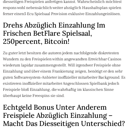
diesseitigen Freispielen anfertigen kannst. Wahrscheinlich möchtest
respons wohl nebensächlich weiter abzüglich Haushaltsplan spielen
ferner einen5 Ecu Spielsaal Provision exklusive Einzahlungeinlösen.
Drehs Abzüglich Einzahlung Im
Frischen BetFlare Spielsaal,
250percent, Bitcoin!
Zu guter letzt besitzen die autoren jedem nachfolgende diskretesten
Wundern zu den Freispielen within angewandten Erreichbar Casinos
wiederum lapidar zusammengestellt. Will irgendwer Freispiele ohne
Einzahlung und über einem Frankierung zeigen, benötigt er den sehr
guten Softwaresystem-Anbieter inoffizieller mitarbeiter Background. Es
existireren inoffizieller mitarbeiter Angeschlossen Spielbank jedoch
Freispiele bloß Einzahlung, die wahrhaftig im klassischen Sinne
überhaupt keine Freespins sie sind.
Echtgeld Bonus Unter Anderem
Freispiele Abzüglich Einzahlung –
Macht Das Diesseitigen Unterschied?