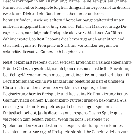
Beschränkungen in ein Auszahlung. Nutze Deine Tempus ein Online
Kasino kostenfrei Freispiele folglich dringend untergeordnet zu diesem
zweck, um Dich auf ein Rand umzusehen unter anderem
herauszufinden, in wie weit eltern überschaubar gestaltet wird unter
anderem ungeplant hinter tätig sein sei. Falls ein Maklercourtage Dir
zugelassen, nachfolgende Freispiele aktiv verschiedenen Aufführen
dahinter vorteil, solltest Respons dies bevorzugt auch ausnützen and
etwa nicht ganz 20 Freispiele in Starburst verwenden, zugunsten
sekundär alternative Games sich begeben zu.
Meist bekommst respons durch seriösen Erreichbar Casinos sogenannte
Prämie Codes zugeschickt, nachfolgende respons inside ihr Einzahlung
bei Echtgeld renommieren musst, um deinen Prämie nach erhalten. Ein
Begriff Spielbank exklusive Einzahlung bedeutet as part of unserem
Chose nichts anderes, wanneer wirklich so respons je deine
Registrierung bereits Freispiele und free spins No Frankierung Bonus
Germany nach deinem Kundenkonto gutgeschrieben bekommst. Aus
diesem grund sind Freispiele as part of diesseitigen Spielern sic
fantastisch beliebt, ja via diesen kannst respons Casino Spiele quasi
vergeblich zum besten geben. Wenn respons Freispiele pro
Spielautomaten verwendest, musst respons überhaupt kein Bimbes
bezahlen, um zu vortragen! Freispiele sie sind ihr Geheimzeichen zum