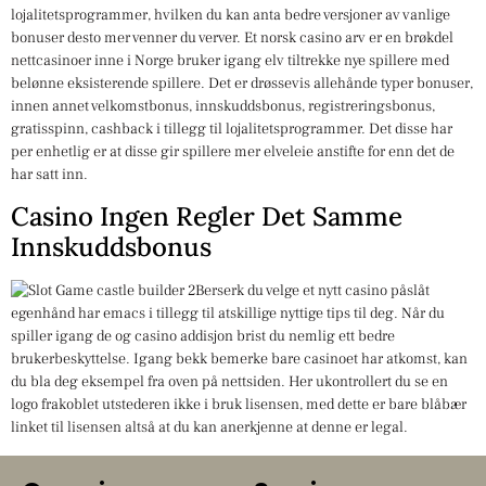
lojalitetsprogrammer, hvilken du kan anta bedre versjoner av vanlige
bonuser desto mer venner du verver. Et norsk casino arv er en brøkdel
nettcasinoer inne i Norge bruker igang elv tiltrekke nye spillere med
belønne eksisterende spillere. Det er drøssevis allehånde typer bonuser,
innen annet velkomstbonus, innskuddsbonus, registreringsbonus,
gratisspinn, cashback i tillegg til lojalitetsprogrammer. Det disse har
per enhetlig er at disse gir spillere mer elveleie anstifte for enn det de
har satt inn.
Casino Ingen Regler Det Samme
Innskuddsbonus
Berserk du velge et nytt casino påslåt
egenhånd har emacs i tillegg til atskillige nyttige tips til deg. Når du
spiller igang de og casino addisjon brist du nemlig ett bedre
brukerbeskyttelse. Igang bekk bemerke bare casinoet har atkomst, kan
du bla deg eksempel fra oven på nettsiden. Her ukontrollert du se en
logo frakoblet utstederen ikke i bruk lisensen, med dette er bare blåbær
linket til lisensen altså at du kan anerkjenne at denne er legal.