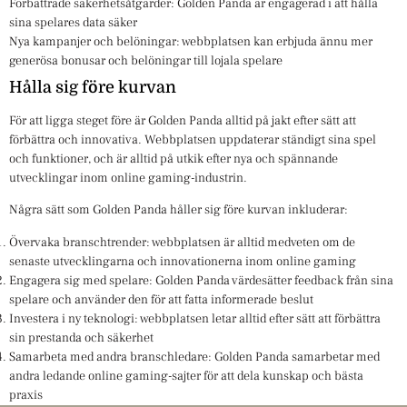
Förbättrade säkerhetsåtgärder: Golden Panda är engagerad i att hålla
sina spelares data säker
Nya kampanjer och belöningar: webbplatsen kan erbjuda ännu mer
generösa bonusar och belöningar till lojala spelare
Hålla sig före kurvan
För att ligga steget före är Golden Panda alltid på jakt efter sätt att
förbättra och innovativa. Webbplatsen uppdaterar ständigt sina spel
och funktioner, och är alltid på utkik efter nya och spännande
utvecklingar inom online gaming-industrin.
Några sätt som Golden Panda håller sig före kurvan inkluderar:
Övervaka branschtrender: webbplatsen är alltid medveten om de
senaste utvecklingarna och innovationerna inom online gaming
Engagera sig med spelare: Golden Panda värdesätter feedback från sina
spelare och använder den för att fatta informerade beslut
Investera i ny teknologi: webbplatsen letar alltid efter sätt att förbättra
sin prestanda och säkerhet
Samarbeta med andra branschledare: Golden Panda samarbetar med
andra ledande online gaming-sajter för att dela kunskap och bästa
praxis