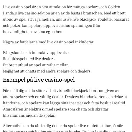
Live casino-spel är en stor attraktion för många spelare, och Golden
Panda:s live casino-sektion är en av de bästa i branschen. Med ett brett
utbud av spel att välja mellan, inklusive live blackjack, roulette, baccarat
och poker, kan spelare uppleva casino-spänningen från
bekvämligheten av sina egna hem.
Några av fördelarna med live casino-spel inkluderar:
Fängslande och interaktiv upplevelse
Real-tidsspel med live dealers
Ett brett utbud av spel att välja mellan
Möjlighet att chatta med andra spelare och dealers
Exempel på live casino-spel
Föreställ dig att du sitter vid ett virtuellt blackjack-bord, omgiven av
andra spelare och en vänlig dealer. Dealern blandar korten och delar ut
händerna, och spelare kan lägga sina insatser och fatta beslut i realtid.
Atmosfären är elektrisk, med spelare som chatta och skrattar
tillsammans medan de spelar.
Alternativt kan du tänka dig detta: du spelar live roulette, tittar på när