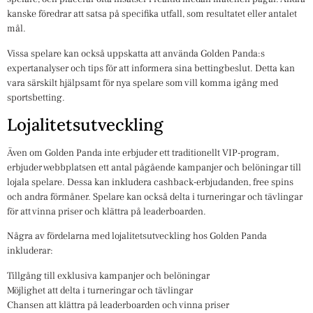
kanske föredrar att satsa på specifika utfall, som resultatet eller antalet
mål.
Vissa spelare kan också uppskatta att använda Golden Panda:s
expertanalyser och tips för att informera sina bettingbeslut. Detta kan
vara särskilt hjälpsamt för nya spelare som vill komma igång med
sportsbetting.
Lojalitetsutveckling
Även om Golden Panda inte erbjuder ett traditionellt VIP-program,
erbjuder webbplatsen ett antal pågående kampanjer och belöningar till
lojala spelare. Dessa kan inkludera cashback-erbjudanden, free spins
och andra förmåner. Spelare kan också delta i turneringar och tävlingar
för att vinna priser och klättra på leaderboarden.
Några av fördelarna med lojalitetsutveckling hos Golden Panda
inkluderar:
Tillgång till exklusiva kampanjer och belöningar
Möjlighet att delta i turneringar och tävlingar
Chansen att klättra på leaderboarden och vinna priser