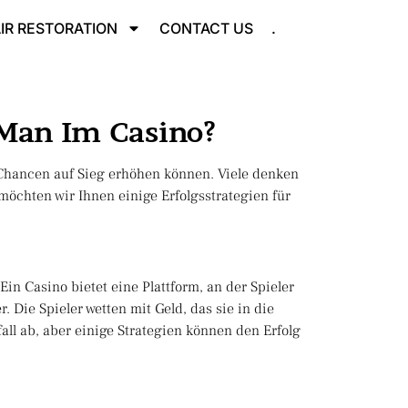
IR RESTORATION
CONTACT US
.
 Man Im Casino?
e Chancen auf Sieg erhöhen können. Viele denken
möchten wir Ihnen einige Erfolgsstrategien für
Ein Casino bietet eine Plattform, an der Spieler
 Die Spieler wetten mit Geld, das sie in die
ll ab, aber einige Strategien können den Erfolg