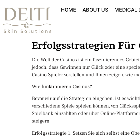
HOME
ABOUT US
MEDICAL
Erfolgsstrategien Für
Die Welt der Casinos ist ein faszinierendes Gebie
jedoch, dass Gewinnen nur Glück oder eine speziel
Casino-Spieler vorstellen und Ihnen zeigen, wie m
Wie funktionieren Casinos?
Bevor wir auf die Strategien eingehen, ist es wicht
verschiedene Spiele spielen können, von Glücksspie
Spielbank einzahlten oder über Online-Plattforme
steigern.
Erfolgsstrategie 1: Setzen Sie sich selbst eine Ob