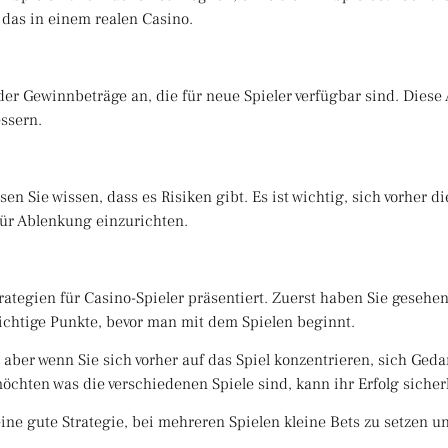
s das in einem realen Casino.
oder Gewinnbeträge an, die für neue Spieler verfügbar sind. Dies
ssern.
n Sie wissen, dass es Risiken gibt. Es ist wichtig, sich vorher
ür Ablenkung einzurichten.
rategien für Casino-Spieler präsentiert. Zuerst haben Sie gesehen
wichtige Punkte, bevor man mit dem Spielen beginnt.
, aber wenn Sie sich vorher auf das Spiel konzentrieren, sich G
chten was die verschiedenen Spiele sind, kann ihr Erfolg sicherl
st eine gute Strategie, bei mehreren Spielen kleine Bets zu setze