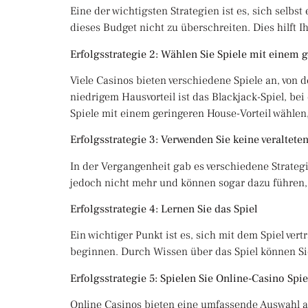
Eine der wichtigsten Strategien ist es, sich selbst
dieses Budget nicht zu überschreiten. Dies hilft I
Erfolgsstrategie 2: Wählen Sie Spiele mit einem 
Viele Casinos bieten verschiedene Spiele an, von d
niedrigem Hausvorteil ist das Blackjack-Spiel, bei
Spiele mit einem geringeren House-Vorteil wähle
Erfolgsstrategie 3: Verwenden Sie keine veralteten
In der Vergangenheit gab es verschiedene Strateg
jedoch nicht mehr und können sogar dazu führen,
Erfolgsstrategie 4: Lernen Sie das Spiel
Ein wichtiger Punkt ist es, sich mit dem Spiel ver
beginnen. Durch Wissen über das Spiel können Si
Erfolgsstrategie 5: Spielen Sie Online-Casino Spie
Online Casinos bieten eine umfassende Auswahl a