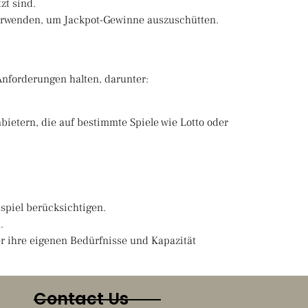
zt sind.
 verwenden, um Jackpot-Gewinne auszuschütten.
Anforderungen halten, darunter:
bietern, die auf bestimmte Spiele wie Lotto oder
spiel berücksichtigen.
.
r ihre eigenen Bedürfnisse und Kapazität
Contact Us