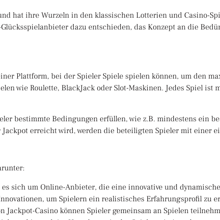
und hat ihre Wurzeln in den klassischen Lotterien und Casino-Spi
Glücksspielanbieter dazu entschieden, das Konzept an die Bedür
 einer Plattform, bei der Spieler Spiele spielen können, um den 
elen wie Roulette, BlackJack oder Slot-Maskinen. Jedes Spiel ist
ler bestimmte Bedingungen erfüllen, wie z.B. mindestens ein be
Jackpot erreicht wird, werden die beteiligten Spieler mit einer 
arunter:
t es sich um Online-Anbieter, die eine innovative und dynamische 
nnovationen, um Spielern ein realistisches Erfahrungsprofil zu 
von Jackpot-Casino können Spieler gemeinsam an Spielen teilneh