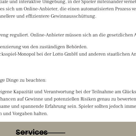
iale und interaktive Umgebung, in der Spieler miteinander vernet
t es sich um Online-Anbieter, die einen automatisierten Prozess
hnellere und effizientere Gewinnausschüttung.
reng reguliert. Online-Anbieter müssen sich an die gesetzlichen 
izenzierung von den zuständigen Behörden.
ücksspiel-Monopol bei der Lotto GmbH und anderen staatlichen An
ige Dinge zu beachten:
e eigene Kapazität und Verantwortung bei der Teilnahme am Glücks
e Chancen auf Gewinne und potenziellen Risiken genau zu bewerten
same und spannende Erfahrung sein. Spieler sollten jedoch imme
n und Vorgaben halten.
Services