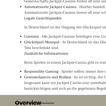
Gemeinschafts-Jackpot-Casinos bieten oft eine soz
Automatisierte Jackpot-Casinos
: Hierbei handel
Automatisierte Jackpot-Casinos bieten oft eine sc
Legale Gesichtspunkte
In Deutschland ist der Umgang mit Glücksspiel st
Lizenzen
: Alle Jackpot-Casinos benötigen eine L
GlücksSpiel-Monopol
: In Deutschland ist das Gl
Toto beschränkt sind.
Zusätzliche Informationen
Beim Spielen in einem Jackpot-Casino gibt es ein
Responsible Gaming
: Spieler sollten immer ihr
Gewinnchancen und Risiken
: Es ist wichtig, di
Insgesamt kann ein Jackpot-Casino eine unterhalt
berücksichtigen und sich an die gegebenen Regel
Overview