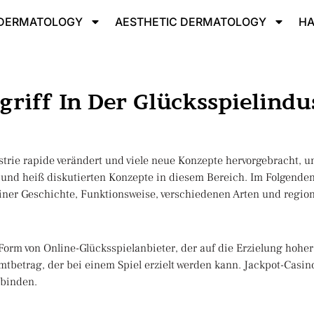
 DERMATOLOGY
AESTHETIC DERMATOLOGY​
HA
griff In Der Glücksspielindu
ustrie rapide verändert und viele neue Konzepte hervorgebracht, 
n und heiß diskutierten Konzepte in diesem Bereich. Im Folgend
einer Geschichte, Funktionsweise, verschiedenen Arten und regio
Form von Online-Glücksspielanbieter, der auf die Erzielung hoher 
tbetrag, der bei einem Spiel erzielt werden kann. Jackpot-Casin
 binden.