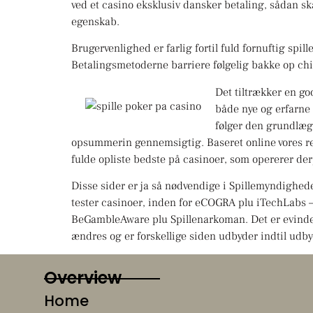
ved et casino eksklusiv dansker betaling, sådan sk
egenskab.
Brugervenlighed er farlig fortil fuld fornuftig spil
Betalingsmetoderne barriere følgelig bakke op chik
Det tiltrækker en god
både nye og erfarne 
følger den grundlægg
opsummerin gennemsigtig. Baseret online vores res
fulde opliste bedste på casinoer, som opererer d
Disse sider er ja så nødvendige i Spillemyndighede
tester casinoer, inden for eCOGRA plu iTechLabs – 
BeGambleAware plu Spillenarkoman. Det er evindelig
ændres og er forskellige siden udbyder indtil udby
Overview
Home