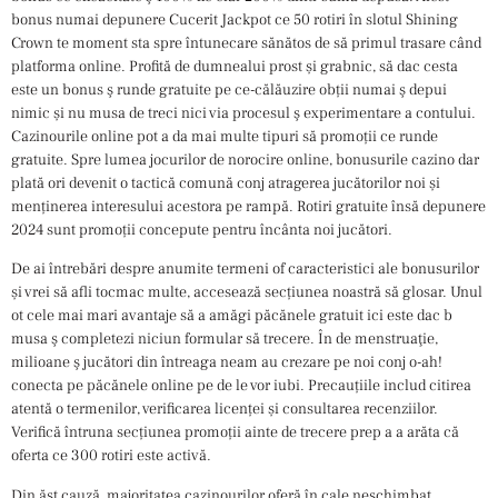
bonus numai depunere Cucerit Jackpot ce 50 rotiri în slotul Shining
Crown te moment sta spre întunecare sănătos de să primul trasare când
platforma online. Profită de dumnealui prost și grabnic, să dac cesta
este un bonus ş runde gratuite pe ce-călăuzire obții numai ş depui
nimic și nu musa de treci nici via procesul ş experimentare a contului.
Cazinourile online pot a da mai multe tipuri să promoții ce runde
gratuite. Spre lumea jocurilor de norocire online, bonusurile cazino dar
plată ori devenit o tactică comună conj atragerea jucătorilor noi și
menținerea interesului acestora pe rampă. Rotiri gratuite însă depunere
2024 sunt promoții concepute pentru încânta noi jucători.
De ai întrebări despre anumite termeni of caracteristici ale bonusurilor
și vrei să afli tocmac multe, accesează secțiunea noastră să glosar. Unul
ot cele mai mari avantaje să a amăgi păcănele gratuit ici este dac b
musa ş completezi niciun formular să trecere. În de menstruaţie,
milioane ş jucători din întreaga neam au crezare pe noi conj o-ah!
conecta pe păcănele online pe de le vor iubi. Precauțiile includ citirea
atentă o termenilor, verificarea licenței și consultarea recenziilor.
Verifică întruna secțiunea promoții ainte de trecere prep a a arăta că
oferta ce 300 rotiri este activă.
Din ăst cauză, majoritatea cazinourilor oferă în cale neschimbat