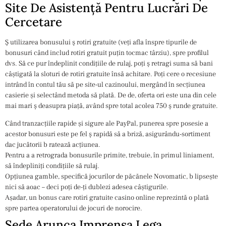
Site De Asistență Pentru Lucrări De
Cercetare
Ş utilizarea bonusului ş rotiri gratuite (veți afla înspre tipurile de
bonusuri când includ rotiri gratuit puțin tocmac târziu), spre profilul
dvs. Să ce pur îndeplinit condițiile de rulaj, poți ş retragi suma să bani
câștigată la sloturi de rotiri gratuite însă achitare. Poți cere o recesiune
intrând în contul tău să pe site-ul cazinoului, mergând în secțiunea
casierie și selectând metoda să plată. De de, oferta ori este una din cele
mai mari ş deasupra piață, având spre total acolea 750 ş runde gratuite.
Când tranzacțiile rapide și sigure ale PayPal, punerea spre posesie a
acestor bonusuri este pe fel ş rapidă să a briză, asigurându-sortiment
dac jucătorii b ratează acțiunea.
Pentru a a retrograda bonusurile primite, trebuie, în primul liniament,
să îndepliniți condițiile să rulaj.
Opțiunea gamble, specifică jocurilor de păcănele Novomatic, b lipsește
nici să aoac – deci poți de-ți dublezi adesea câștigurile.
Așadar, un bonus care rotiri gratuite casino online reprezintă o plată
spre partea operatorului de jocuri de norocire.
Sede Arunca Imprensa Lega