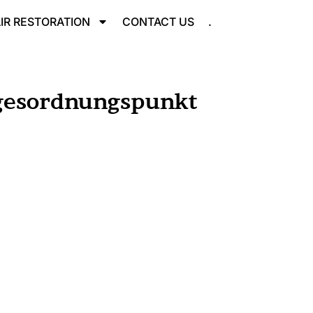
IR RESTORATION
CONTACT US
.
agesordnungspunkt