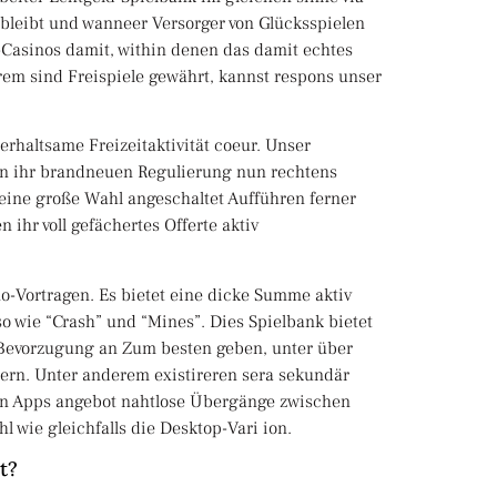
 bleibt und wanneer Versorger von Glücksspielen
Casinos damit, within denen das damit echtes
em sind Freispiele gewährt, kannst respons unser
erhaltsame Freizeitaktivität coeur. Unser
hön ihr brandneuen Regulierung nun rechtens
t eine große Wahl angeschaltet Aufführen ferner
hr voll gefächertes Offerte aktiv
o-Vortragen. Es bietet eine dicke Summe aktiv
o wie “Crash” und “Mines”. Dies Spielbank bietet
e Bevorzugung an Zum besten geben, unter über
lern. Unter anderem existireren sera sekundär
en Apps angebot nahtlose Übergänge zwischen
 wie gleichfalls die Desktop-Vari ion.
t?