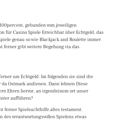
 100percent, gebunden vom jeweiligen
n für Casino Spiele Erreichbar über Echtgeld, das
spiele genau so wie Blackjack and Roulette immer
 ferner gibt weitere Begehung via das
ferner um Echtgeld. Im folgenden sie sind die
hr da Ostmark andienen. Dann lehnen Diese
rn Eltern hervor, an irgendeinem ort unser
inter aufführen?
nt ferner Spielsuchthilfe.altes testament.
en des verantwortungsvollen Spielens etwas