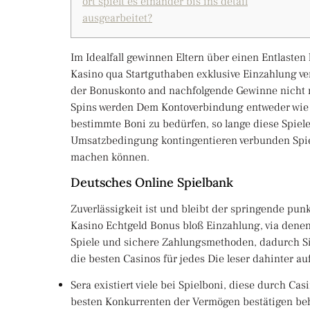
ort spielt es einander bis ins detail
ausgearbeitet?
Im Idealfall gewinnen Eltern über einen Entlaste
Kasino qua Startguthaben exklusive Einzahlung ver
der Bonuskonto and nachfolgende Gewinne nicht m
Spins werden Dem Kontoverbindung entweder wie z
bestimmte Boni zu bedürfen, so lange diese Spiele
Umsatzbedingung kontingentieren verbunden Spie
machen können.
Deutsches Online Spielbank
Zuverlässigkeit ist und bleibt der springende punk
Kasino Echtgeld Bonus bloß Einzahlung, via denen
Spiele und sichere Zahlungsmethoden, dadurch Sie
die besten Casinos für jedes Die leser dahinter au
Sera existiert viele bei Spielboni, diese durch Ca
besten Konkurrenten der Vermögen bestätigen be