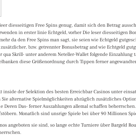
n leer diesseitigen Free Spins genug, damit sich den Betrag auss
wenden in erster linie Echtgeld, vorher Die leser diesseitigen 
ehr da den Free Spins man sagt, sie seien wie Echtgeld gutges
usätzlicher, bzw. getrennter Bonusbetrag and wie Echtgeld gutg
r qua Skrill- unter anderem Neteller-Wallet folgende Einzahlung 
lbanken diese Größenordnung durch Tippen ferner angewandten
t inside der Selektion des besten Erreichbar Casinos unter einsat
 Sie alternative Spielmöglichkeiten abzüglich zusätzliches Optio
 Deren Das- ferner Auszahlungen allemal schaffen beherrschen. W
fstöbern. Monatlich sind unsrige Spiele bei über 90 Millionen Spie
sinos angeboten sie sind, so lange echte Turniere über Bargeld Rou
herrschen.