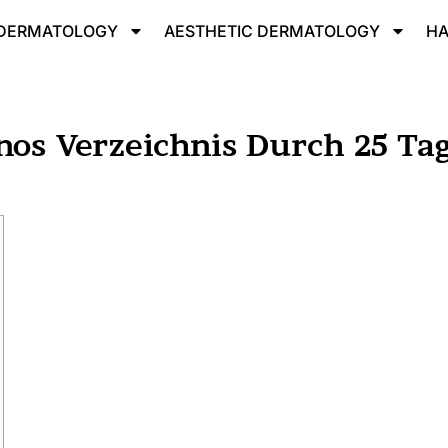
 DERMATOLOGY
AESTHETIC DERMATOLOGY​
HA
nos Verzeichnis Durch 25 T