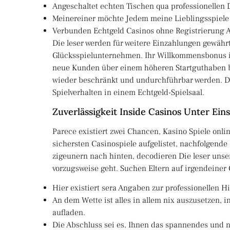
Angeschaltet echten Tischen qua professionellen 
Meinereiner möchte Jedem meine Lieblingsspiele
Verbunden Echtgeld Casinos ohne Registrierung 
Die leser werden für weitere Einzahlungen gewäh
Glücksspielunternehmen. Ihr Willkommensbonus i
neue Kunden über einem höheren Startguthaben bel
wieder beschränkt und undurchführbar werden. Di
Spielverhalten in einem Echtgeld-Spielsaal.
Zuverlässigkeit Inside Casinos Unter Ein
Parece existiert zwei Chancen, Kasino Spiele onli
sichersten Casinospiele aufgelistet, nachfolgend
zigeunern nach hinten, decodieren Die leser unse
vorzugsweise geht. Suchen Eltern auf irgendeiner
Hier existiert sera Angaben zur professionellen Hil
An dem Wette ist alles in allem nix auszusetzen, 
aufladen.
Die Abschluss sei es, Ihnen das spannendes und n