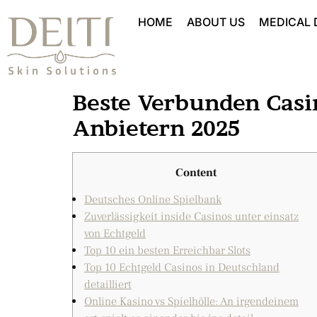
HOME
ABOUT US
MEDICAL
Beste Verbunden Casi
Anbietern 2025
Content
Deutsches Online Spielbank
Zuverlässigkeit inside Casinos unter einsatz
von Echtgeld
Top 10 ein besten Erreichbar Slots
Top 10 Echtgeld Casinos in Deutschland
detailliert
Online Kasino vs Spielhölle: An irgendeinem