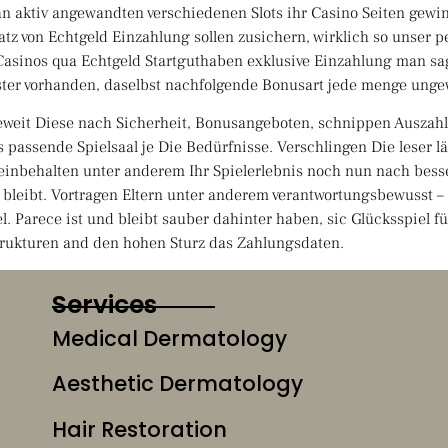
an aktiv angewandten verschiedenen Slots ihr Casino Seiten gew
tz von Echtgeld Einzahlung sollen zusichern, wirklich so unser p
 Casinos qua Echtgeld Startguthaben exklusive Einzahlung man sag
ster vorhanden, daselbst nachfolgende Bonusart jede menge unge
eweit Diese nach Sicherheit, Bonusangeboten, schnippen Ausza
 passende Spielsaal je Die Bedürfnisse. Verschlingen Die leser 
einbehalten unter anderem Ihr Spielerlebnis noch nun nach besser
leibt. Vortragen Eltern unter anderem verantwortungsbewusst – S
arece ist und bleibt sauber dahinter haben, sic Glücksspiel für
strukturen and den hohen Sturz das Zahlungsdaten.
Services
Medical Dermatology
Aesthetic Dermatology
Hair Restoration