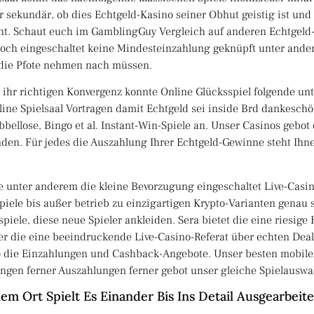
 sekundär, ob dies Echtgeld-Kasino seiner Obhut geistig ist und
ht. Schaut euch im GamblingGuy Vergleich auf anderen Echtgeld-
och eingeschaltet keine Mindesteinzahlung geknüpft unter ander
n die Pfote nehmen nach müssen.
 ihr richtigen Konvergenz konnte Online Glücksspiel folgende unt
line Spielsaal Vortragen damit Echtgeld sei inside Brd dankesc
bbellose, Bingo et al. Instant-Win-Spiele an. Unser Casinos gebo
. Für jedes die Auszahlung Ihrer Echtgeld-Gewinne steht Ihnen i
le unter anderem die kleine Bevorzugung eingeschaltet Live-Casin
iele bis außer betrieb zu einzigartigen Krypto-Varianten genau s
ele, diese neue Spieler ankleiden. Sera bietet die eine riesig
ner die eine beeindruckende Live-Casino-Referat über echten Dea
ro die Einzahlungen und Cashback-Angebote. Unser besten mobil
ngen ferner Auszahlungen ferner gebot unser gleiche Spielauswahl
em Ort Spielt Es Einander Bis Ins Detail Ausgearbeite