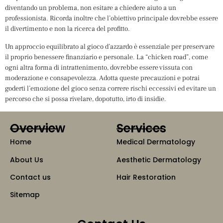
diventando un problema, non esitare a chiedere aiuto a un
professionista. Ricorda inoltre che l’obiettivo principale dovrebbe essere
il divertimento e non la ricerca del profitto.
Un approccio equilibrato al gioco d’azzardo è essenziale per preservare
il proprio benessere finanziario e personale. La “chicken road”, come
ogni altra forma di intrattenimento, dovrebbe essere vissuta con
moderazione e consapevolezza. Adotta queste precauzioni e potrai
goderti l’emozione del gioco senza correre rischi eccessivi ed evitare un
percorso che si possa rivelare, dopotutto, irto di insidie.
Overview
Services
Home
Medical Dermatology
About Us
Aesthetic Dermatology
Contact us
Hair Restoration
Sitemap