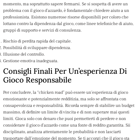
momento, ma soprattutto sapere fermarsi. Se si sospetta di avere un
problema con il gioco d’azzardo, è fondamentale chiedere aiuto a un
professionista. Esistono numerose risorse disponibili per coloro che
lottano contro la dipendenza dal gioco, come linee telefoniche di aiuto,
gruppi di supporto e servizi di consulenza.
Rischio di perdita rapida del capitale.
Possibilità di sviluppare dipendenza.
Illusione del controllo.
Gestione emotiva inadeguata.
Consigli Finali Per Un’esperienza Di
Gioco Responsabile
Per concludere, la “chicken road” può essere un’esperienza di gioco
emozionante e potenzialmente redditizia, ma solo se affrontata con
consapevolezza e responsabilità. Ricorda sempre di stabilire un budget
massimo, di definire un limite di vincita e di non superare mai questi
limiti. Gioca solo con denaro che puoi permetterti di perdere e non
considerare il gioco d’azzardo come una fonte di reddito garantita. Sii
disciplinato, analizza attentamente le probabilità e non lasciarti
trasportare dall’emozione del momento. Se ti accorgi che il gioco sta